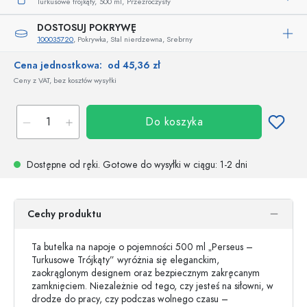
Turkusowe trójkąty,
500 ml,
Przezroczysty
DOSTOSUJ POKRYWĘ
100035720
, Pokrywka, Stal nierdzewna, Srebrny
Cena jednostkowa:
od 45,36 zł
Ceny z VAT, bez kosztów wysyłki
Do koszyka
Dostępne od ręki.
Gotowe do wysyłki w ciągu
: 1-2 dni
Cechy produktu
Ta butelka na napoje o pojemności 500 ml „Perseus –
Turkusowe Trójkąty” wyróżnia się eleganckim,
zaokrąglonym designem oraz bezpiecznym zakręcanym
zamknięciem. Niezależnie od tego, czy jesteś na siłowni, w
drodze do pracy, czy podczas wolnego czasu –