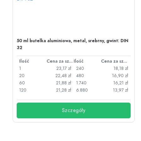
2)
50 ml butelka aluminiowa, metal, srebrny, gwint: DIN
32
za sztukę
Ilość
Cena za sztukę
Ilość
Cena za sztukę
zł
1
23,17 zł
240
18,18 zł
zł
20
22,48 zł
480
16,90 zł
zł
60
21,88 zł
1.740
16,21 zł
zł
120
21,28 zł
6.880
13,97 zł
Szczegóły