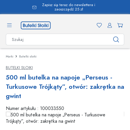
Zapisz się teraz do newslettera i
wnej zawartości
zaoszczędź 25 zł
Marki
Butelki sloiki
BUTELKI SŁOIKI
500 ml butelka na napoje „Perseus -
Turkusowe Trójkąty”, otwór: zakrętka na
gwint
Numer artykułu :
100033550