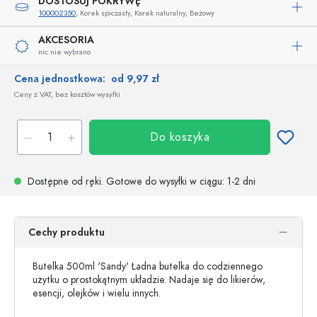
DOSTOSUJ POKRYWĘ
100002350
, Korek spiczasty, Korek naturalny, Beżowy
AKCESORIA
nic nie wybrano
Cena jednostkowa:
od 9,97 zł
Ceny z VAT, bez kosztów wysyłki
Do koszyka
Dostępne od ręki.
Gotowe do wysyłki w ciągu
: 1-2 dni
Cechy produktu
Butelka 500ml 'Sandy' Ładna butelka do codziennego
użytku o prostokątnym układzie. Nadaje się do likierów,
esencji, olejków i wielu innych.