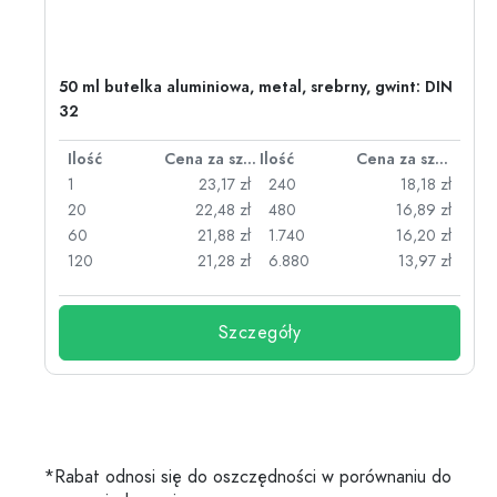
50 ml butelka aluminiowa, metal, srebrny, gwint: DIN
32
za sztukę
Ilość
Cena za sztukę
Ilość
Cena za sztukę
zł
1
23,17 zł
240
18,18 zł
zł
20
22,48 zł
480
16,89 zł
zł
60
21,88 zł
1.740
16,20 zł
zł
120
21,28 zł
6.880
13,97 zł
Szczegóły
*Rabat odnosi się do oszczędności w porównaniu do