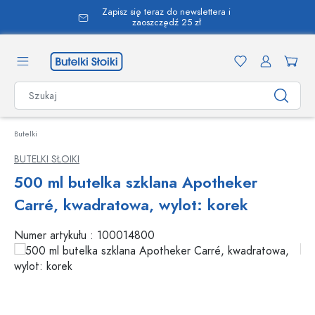
Zapisz się teraz do newslettera i
wnej zawartości
zaoszczędź 25 zł
Butelki
BUTELKI SŁOIKI
500 ml butelka szklana Apotheker
Carré, kwadratowa, wylot: korek
Numer artykułu :
100014800