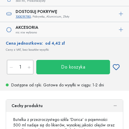
500 ml,
Przezroczysty
DOSTOSUJ POKRYWĘ
100019780
, Pokrywka, Aluminium, Złoty
AKCESORIA
nic nie wybrano
Cena jednostkowa:
od 4,42 zł
Ceny z VAT, bez kosztów wysyłki
Do koszyka
Dostępne od ręki.
Gotowe do wysyłki w ciągu
: 1-2 dni
Cechy produktu
Butelka z przezroczystego szkła 'Dorica' o pojemności
500 ml nadaje się do likierów, wysokiej jakości olejów oraz