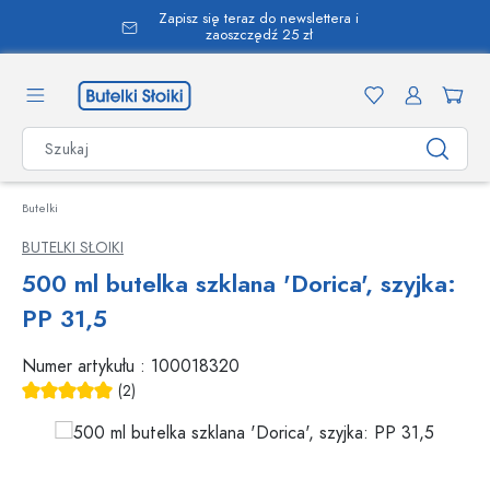
Zapisz się teraz do newslettera i
wnej zawartości
zaoszczędź 25 zł
Butelki
BUTELKI SŁOIKI
500 ml butelka szklana 'Dorica', szyjka:
PP 31,5
Numer artykułu :
100018320
(2)
Średnia ocena 5 z 5 gwiazdek