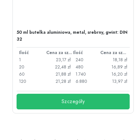
50 ml butelka aluminiowa, metal, srebrny, gwint: DIN
32
za sztukę
Ilość
Cena za sztukę
Ilość
Cena za sztukę
zł
1
23,17 zł
240
18,18 zł
zł
20
22,48 zł
480
16,89 zł
zł
60
21,88 zł
1.740
16,20 zł
zł
120
21,28 zł
6.880
13,97 zł
Szczegóły