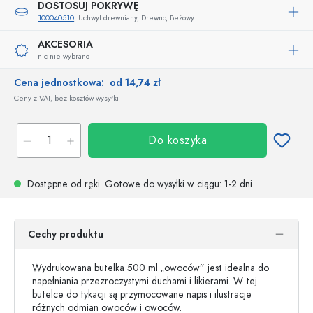
DOSTOSUJ POKRYWĘ
100040510
, Uchwyt drewniany, Drewno, Beżowy
AKCESORIA
nic nie wybrano
Cena jednostkowa:
od 14,74 zł
Ceny z VAT, bez kosztów wysyłki
Do koszyka
Dostępne od ręki.
Gotowe do wysyłki w ciągu
: 1-2 dni
Cechy produktu
Wydrukowana butelka 500 ml „owoców” jest idealna do
napełniania przezroczystymi duchami i likierami. W tej
butelce do tykacji są przymocowane napis i ilustracje
różnych odmian owoców i owoców.