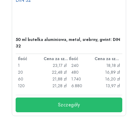
50 ml butelka aluminiowa, metal, srebrny, gwint: DIN
32
za sztukę
Ilość
Cena za sztukę
Ilość
Cena za sztukę
zł
1
23,17 zł
240
18,18 zł
zł
20
22,48 zł
480
16,89 zł
zł
60
21,88 zł
1.740
16,20 zł
zł
120
21,28 zł
6.880
13,97 zł
Szczegóły