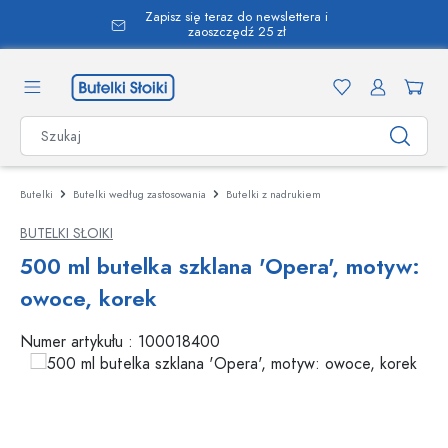
Zapisz się teraz do newslettera i
wnej zawartości
zaoszczędź 25 zł
Butelki
Butelki według zastosowania
Butelki z nadrukiem
BUTELKI SŁOIKI
500 ml butelka szklana 'Opera', motyw:
owoce, korek
Numer artykułu :
100018400