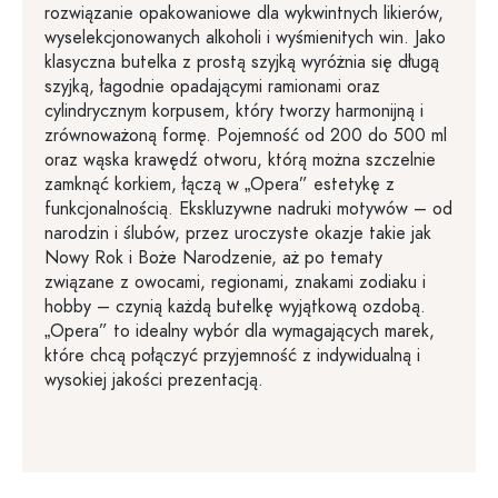
rozwiązanie opakowaniowe dla wykwintnych likierów,
wyselekcjonowanych alkoholi i wyśmienitych win. Jako
klasyczna butelka z prostą szyjką wyróżnia się długą
szyjką, łagodnie opadającymi ramionami oraz
cylindrycznym korpusem, który tworzy harmonijną i
zrównoważoną formę. Pojemność od 200 do 500 ml
oraz wąska krawędź otworu, którą można szczelnie
zamknąć korkiem, łączą w „Opera” estetykę z
funkcjonalnością. Ekskluzywne nadruki motywów – od
narodzin i ślubów, przez uroczyste okazje takie jak
Nowy Rok i Boże Narodzenie, aż po tematy
związane z owocami, regionami, znakami zodiaku i
hobby – czynią każdą butelkę wyjątkową ozdobą.
„Opera” to idealny wybór dla wymagających marek,
które chcą połączyć przyjemność z indywidualną i
wysokiej jakości prezentacją.