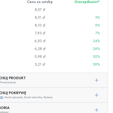
Cena za sztukę
Oszczędności*
8,57 zł
8,31 zł
3%
8,10 zł
5%
7,93 zł
7%
6,50 zł
24%
6,28 zł
26%
5,98 zł
30%
5,21 zł
39%
OSUJ PRODUKT
wino
Przezroczysty
OSUJ POKRYWĘ
350
, Korek spiczasty, Korek naturalny, Beżowy
SORIA
Przykładowa reprezentacja
wybrano