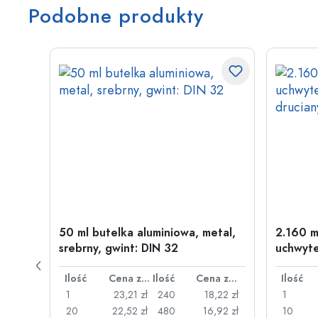
Podobne produkty
50 ml butelka aluminiowa, metal,
2.160 m
srebrny, gwint: DIN 32
uchwyte
drucia
Cena za sztukę
Ilość
Cena za sztukę
Ilość
Cena za sztukę
Ilość
26 zł
1
23,21 zł
240
18,22 zł
1
,22 zł
20
22,52 zł
480
16,92 zł
10