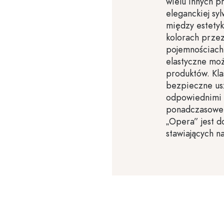
wielu innych pr
eleganckiej s
między estetyk
kolorach przez
pojemnościach
elastyczne moż
produktów. Kl
bezpieczne usz
odpowiednimi n
ponadczasowem
„Opera” jest 
stawiających na