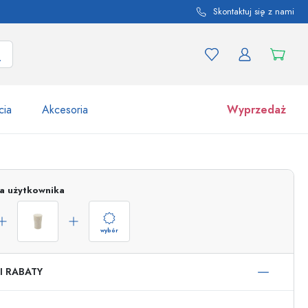
Skontaktuj się z nami
cia
Akcesoria
Wyprzedaż
tów i odmian produktu
Słoiki
ja użytkownika
Odkryj teraz
Kupuj teraz
wybór
I RABATY