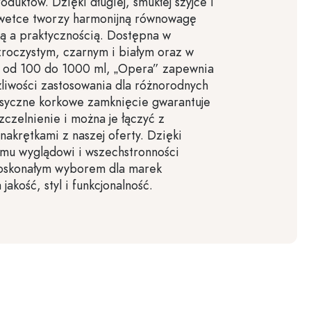
oduktów. Dzięki długiej, smukłej szyjce i
ylwetce tworzy harmonijną równowagę
ą a praktycznością. Dostępna w
roczystym, czarnym i białym oraz w
 od 100 do 1000 ml, „Opera” zapewnia
liwości zastosowania dla różnorodnych
asyczne korkowe zamknięcie gwarantuje
czelnienie i można je łączyć z
akrętkami z naszej oferty. Dzięki
u wyglądowi i wszechstronności
doskonałym wyborem dla marek
 jakość, styl i funkcjonalność.