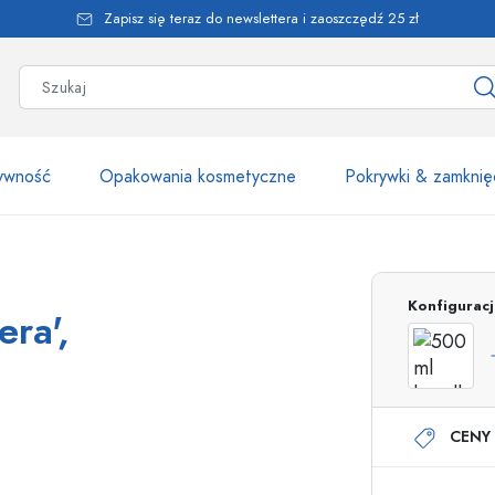
Zapisz się teraz do newslettera i zaoszczędź 25 zł
żywność
Opakowania kosmetyczne
Pokrywki & zamknię
Ponad 2500 produk
Konfigurac
ra',
Butelki Estal
CENY 
Butelki z dozownikiem
Dozowniki airless
Butelki ze spryskiwaczem
Butelki roll-on