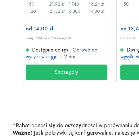
,17 zł
60
21,92 zł
1.740
16,24 zł
50
,13 zł
120
21,32 zł
6.880
14,00 zł
od 14,00 zł
od 13,7
Ceny z VAT, bez kosztów wysyłki
Ceny z VAT, 
do
Dostępne od ręki.
Gotowe do
Dostę
wysyłki w ciągu
: 1-2 dni
wysyłki 
Szczegóły
*Rabat odnosi się do oszczędności w porównaniu do
Ważne:
Jeśli pokrywki są konfigurowalne, należy je