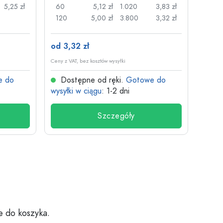
5,25 zł
60
5,12 zł
1.020
3,83 zł
50
120
5,00 zł
3.800
3,32 zł
100
od 3,32 zł
od 26
Ceny z VAT, bez kosztów wysyłki
Ceny z V
e do
Dostępne od ręki.
Gotowe do
Dos
wysyłki w ciągu
: 1-2 dni
wysyłk
Szczegóły
e do koszyka.