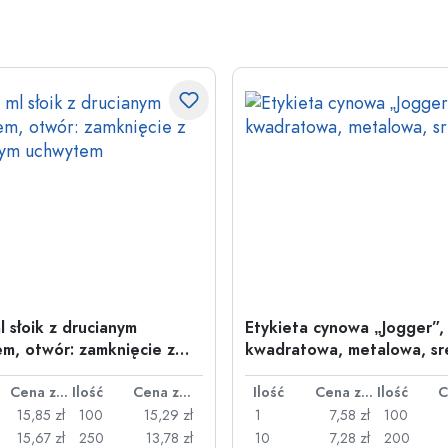
l słoik z drucianym
Etykieta cynowa „Jogger”,
m, otwór: zamknięcie z
kwadratowa, metalowa, sr
nym uchwytem
Cena za sztukę
Ilość
Cena za sztukę
Ilość
Cena za sztukę
Ilość
15,85 zł
100
15,29 zł
1
7,58 zł
100
15,67 zł
250
13,78 zł
10
7,28 zł
200