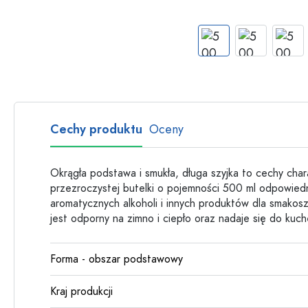
Butelki szklane
Butelki plastikowe
Cechy produktu
Oceny
Okrągła podstawa i smukła, długa szyjka to cechy char
przezroczystej butelki o pojemności 500 ml odpowiedni
aromatycznych alkoholi i innych produktów dla smako
jest odporny na zimno i ciepło oraz nadaje się do kuch
Forma - obszar podstawowy
Kraj produkcji