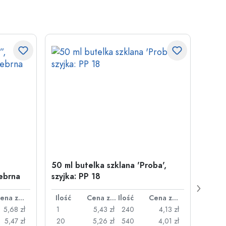
50 ml butelka szklana 'Proba',
Zamy
ebrna
szyjka: PP 18
29 m
Cena za sztukę
Ilość
Cena za sztukę
Ilość
Cena za sztukę
Ilość
5,68 zł
1
5,43 zł
240
4,13 zł
1
5,47 zł
20
5,26 zł
540
4,01 zł
20