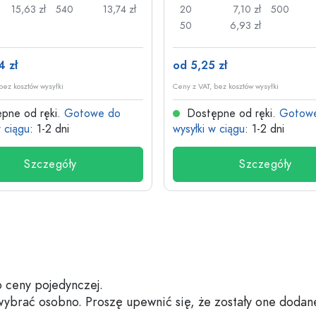
15,63 zł
540
13,74 zł
20
7,10 zł
500
50
6,93 zł
4 zł
od 5,25 zł
bez kosztów wysyłki
Ceny z VAT, bez kosztów wysyłki
pne od ręki.
Gotowe do
Dostępne od ręki.
Gotow
w ciągu
: 1-2 dni
wysyłki w ciągu
: 1-2 dni
Szczegóły
Szczegóły
 ceny pojedynczej.
 wybrać osobno. Proszę upewnić się, że zostały one dodan