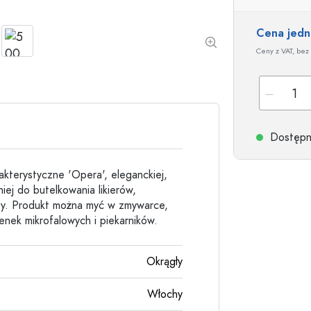
Butelki kamionkowe
Butelki aluminiowe
Cena jed
Ceny z VAT, bez 
Dostępne
akterystyczne 'Opera', eleganckiej,
ej do butelkowania likierów,
szy. Produkt można myć w zmywarce,
enek mikrofalowych i piekarników.
Okrągły
Włochy