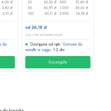
4,00 zł
20
42,35 zł
500
31,60 zł
24
3,82 zł
50
40,97 zł
1.000
30,52 zł
72
3,31 zł
100
40,11 zł
2.500
26,18 zł
120
od 26,18 zł
od 3,
Ceny z VAT, bez kosztów wysyłki
Ceny z V
e do
Dostępne od ręki.
Gotowe do
Dos
wysyłki w ciągu
: 1-2 dni
wysyłk
Szczegóły
e do koszyka.