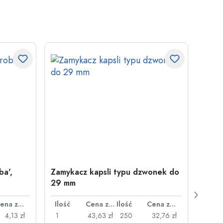
ba',
Zamykacz kapsli typu dzwonek do
500 m
29 mm
Juice
plast
Cena za sztukę
Ilość
Cena za sztukę
Ilość
Cena za sztukę
Ilość
4,13 zł
1
43,63 zł
250
32,76 zł
1