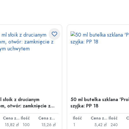
l słoik z drucianym
50 ml butelka szklana 'Pro
m, otwór: zamknięcie z
szyjka: PP 18
nym uchwytem
Cena za sztukę
Ilość
Cena za sztukę
Ilość
Cena za sztukę
Ilość
15,82 zł
100
15,26 zł
1
5,42 zł
240