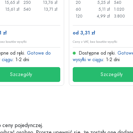
15,65 zł
250
13,76 zł
20
5,25 zł
540
15,61 zł
540
13,71 zł
60
5,11 zł
1.020
120
4,99 zł
3.800
 zł
od 3,31 zł
bez kosztów wysyłki
Ceny z VAT, bez kosztów wysyłki
pne od ręki.
Gotowe do
Dostępne od ręki.
Gotow
w ciągu
: 1-2 dni
wysyłki w ciągu
: 1-2 dni
Szczegóły
Szczegóły
 ceny pojedynczej.
 wybrać osobno. Proszę upewnić się, że zostały one dodan