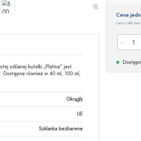
Butelki kamionkowe
Butelki aluminiowe
Cena jed
Ceny z VAT, bez 
Dostępne
ej szklanej butelki „Platina” jest
w. Dostępne również w 40 ml, 100 ml,
Okrągły
UE
Szklanka bezbarwne