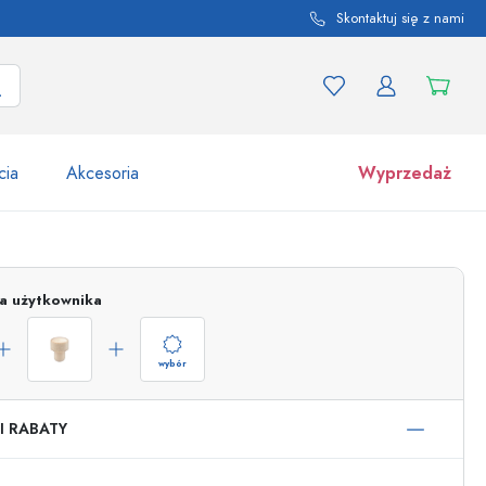
Skontaktuj się z nami
cia
Akcesoria
Wyprzedaż
tów i odmian produktu
Słoiki
ja użytkownika
Odkryj teraz
Kupuj teraz
wybór
I RABATY