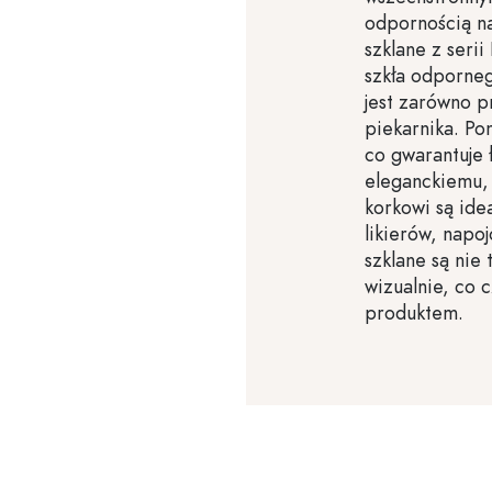
odpornością na
szklane z seri
szkła odporneg
jest zarówno p
piekarnika. Po
co gwarantuje 
eleganckiemu,
korkowi są ide
likierów, napo
szklane są nie 
wizualnie, co 
produktem.