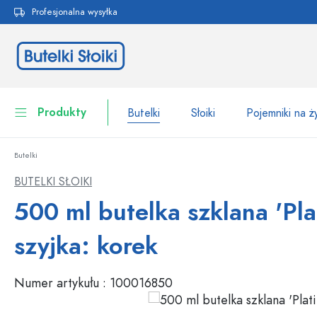
Profesjonalna wysyłka
 wyszukiwania
Przejdź do głównej nawigacji
Produkty
Butelki
Słoiki
Pojemniki na 
Butelki
Butelki
Do kategorii Butelki
BUTELKI SŁOIKI
Słoiki
500 ml butelka szklana 'Plat
Butelki według marki
Butelki WECK
Pojemniki na żywność
szyjka: korek
Naczynia
Butelki według funkcji
Numer artykułu :
100016850
Butelki z pipetą
Opakowania kosmetyczne
Butelki z klipsem