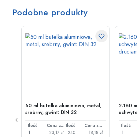
Podobne produkty
w
50 ml butelka aluminiowa, metal,
2.160 m
wint:
srebrny, gwint: DIN 32
uchwyte
drucia
Cena za sztukę
Ilość
Cena za sztukę
Ilość
Cena za sztukę
Ilość
,87 zł
1
23,17 zł
240
18,18 zł
1