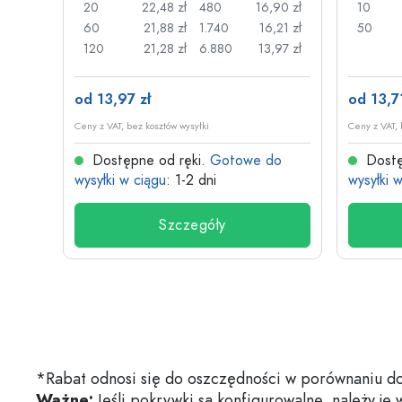
,70 zł
20
22,48 zł
480
16,90 zł
10
,57 zł
60
21,88 zł
1.740
16,21 zł
50
09 zł
120
21,28 zł
6.880
13,97 zł
od 13,97 zł
od 13,71
Ceny z VAT, bez kosztów wysyłki
Ceny z VAT, 
do
Dostępne od ręki.
Gotowe do
Dostę
wysyłki w ciągu
: 1-2 dni
wysyłki 
Szczegóły
*Rabat odnosi się do oszczędności w porównaniu do
Ważne:
Jeśli pokrywki są konfigurowalne, należy je