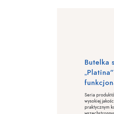
Butelka 
„Platina
funkcjon
Seria produktó
wysokiej jakoś
praktycznym ko
wszechstronny