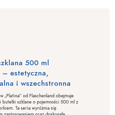
szklana 500 ml
” – estetyczna,
alna i wszechstronna
w „Platina” od Flaschenland obejmuje
ci butelki szklane o pojemności 500 ml z
rkiem. Ta seria wyróżnia się
m zastosowaniem oraz doskonałą