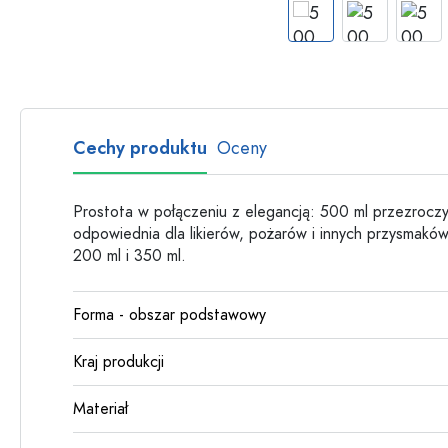
Butelki szklane
Butelki plastikowe
Cechy produktu
Oceny
Prostota w połączeniu z elegancją: 500 ml przezroczyst
odpowiednia dla likierów, pożarów i innych przysmakó
200 ml i 350 ml.
Forma - obszar podstawowy
Kraj produkcji
Materiał