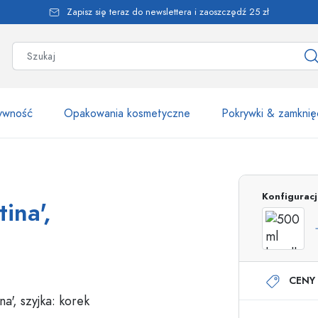
Zapisz się teraz do newslettera i zaoszczędź 25 zł
żywność
Opakowania kosmetyczne
Pokrywki & zamknię
Ponad 2500 produk
Konfigurac
ina',
Butelki Estal
CENY 
Butelki z dozownikiem
Dozowniki airless
Butelki ze spryskiwaczem
Butelki roll-on