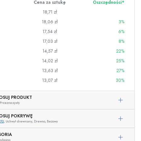
Cena za sztukę
Oszczędności*
18,71 zł
18,06 zł
3%
17,54 zł
6%
17,03 zł
8%
14,57 zł
22%
14,02 zł
25%
13,63 zł
27%
13,07 zł
30%
OSUJ PRODUKT
wino
Przezroczysty
OSUJ POKRYWĘ
470
, Uchwyt drewniany, Drewno, Beżowy
Przykładowa reprezentacja
SORIA
wybrano