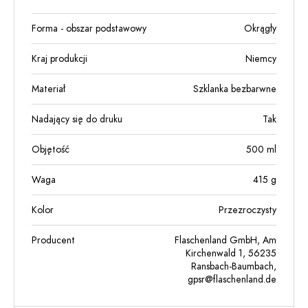
Forma - obszar podstawowy
Okrągły
Kraj produkcji
Niemcy
Materiał
Szklanka bezbarwne
Nadający się do druku
Tak
Objętość
500
ml
Waga
415
g
Kolor
Przezroczysty
Producent
Flaschenland GmbH, Am
Kirchenwald 1, 56235
Ransbach-Baumbach,
gpsr@flaschenland.de