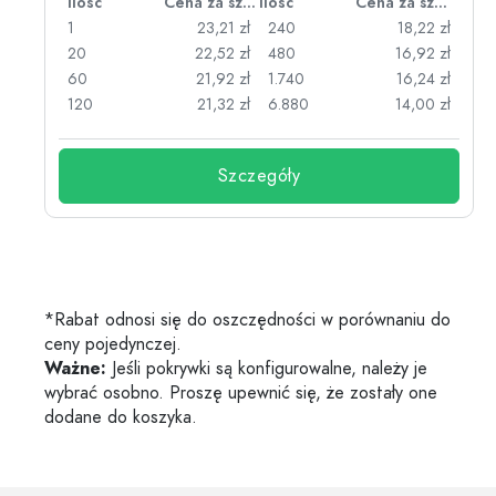
za sztukę
Ilość
Cena za sztukę
Ilość
Cena za sztukę
zł
1
23,21 zł
240
18,22 zł
zł
20
22,52 zł
480
16,92 zł
zł
60
21,92 zł
1.740
16,24 zł
zł
120
21,32 zł
6.880
14,00 zł
Szczegóły
*Rabat odnosi się do oszczędności w porównaniu do
ceny pojedynczej.
Ważne:
Jeśli pokrywki są konfigurowalne, należy je
wybrać osobno. Proszę upewnić się, że zostały one
dodane do koszyka.