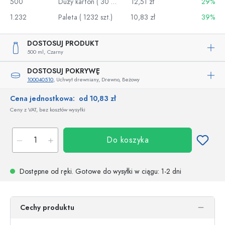
500
Duży karton ( 30 szt.)
12,51 zł
29%
1.232
Paleta ( 1232 szt.)
10,83 zł
39%
DOSTOSUJ PRODUKT
500 ml,
Czarny
DOSTOSUJ POKRYWĘ
100040510
, Uchwyt drewniany, Drewno, Beżowy
Cena jednostkowa:
od 10,83 zł
Ceny z VAT, bez kosztów wysyłki
Do koszyka
Dostępne od ręki.
Gotowe do wysyłki w ciągu
: 1-2 dni
Cechy produktu