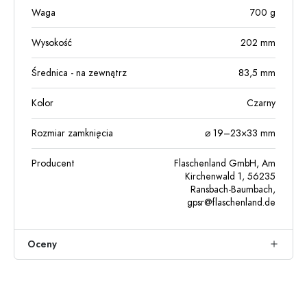
Waga
700
g
Wysokość
202
mm
Średnica - na zewnątrz
83,5
mm
Kolor
Czarny
Rozmiar zamknięcia
⌀ 19–23×33 mm
Producent
Flaschenland GmbH, Am
Kirchenwald 1, 56235
Ransbach-Baumbach,
gpsr@flaschenland.de
Oceny