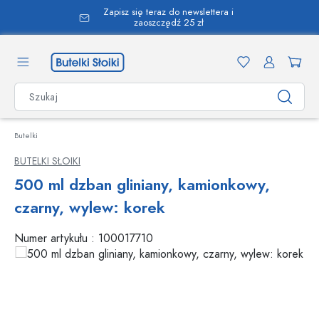
Zapisz się teraz do newslettera i
wnej zawartości
zaoszczędź 25 zł
Butelki
BUTELKI SŁOIKI
500 ml dzban gliniany, kamionkowy,
czarny, wylew: korek
Numer artykułu :
100017710