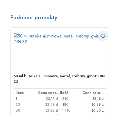
Podobne produkty
50 ml butelka aluminiowa, metal, srebrny, gwint: DIN
32
za sztukę
Ilość
Cena za sztukę
Ilość
Cena za sztukę
zł
1
23,17 zł
240
18,18 zł
zł
20
22,48 zł
480
16,89 zł
zł
60
21,88 zł
1.740
16,20 zł