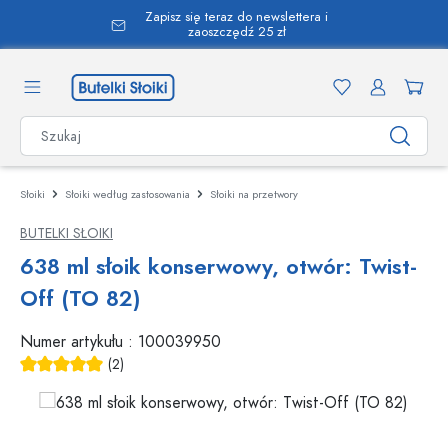
Zapisz się teraz do newslettera i
wnej zawartości
zaoszczędź 25 zł
Słoiki
Słoiki według zastosowania
Słoiki na przetwory
BUTELKI SŁOIKI
638 ml słoik konserwowy, otwór: Twist-
Off (TO 82)
Numer artykułu :
100039950
(2)
Średnia ocena 5 z 5 gwiazdek