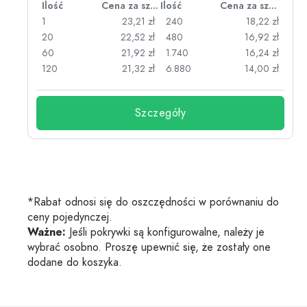
za sztukę
Ilość
Cena za sztukę
Ilość
Cena za sztukę
zł
1
23,21 zł
240
18,22 zł
zł
20
22,52 zł
480
16,92 zł
zł
60
21,92 zł
1.740
16,24 zł
zł
120
21,32 zł
6.880
14,00 zł
Szczegóły
*Rabat odnosi się do oszczędności w porównaniu do
ceny pojedynczej.
Ważne:
Jeśli pokrywki są konfigurowalne, należy je
wybrać osobno. Proszę upewnić się, że zostały one
dodane do koszyka.