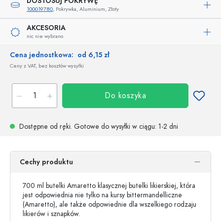
DOSTOSUJ POKRYWĘ
100019780
, Pokrywka, Aluminium, Złoty
AKCESORIA
nic nie wybrano
Cena jednostkowa:
od 6,15 zł
Ceny z VAT, bez kosztów wysyłki
Do koszyka
Dostępne od ręki.
Gotowe do wysyłki w ciągu
: 1-2 dni
Cechy produktu
700 ml butelki Amaretto klasycznej butelki likierskiej, która
jest odpowiednia nie tylko na kursy bittermandelliczne
(Amaretto), ale także odpowiednie dla wszelkiego rodzaju
likierów i sznapków.