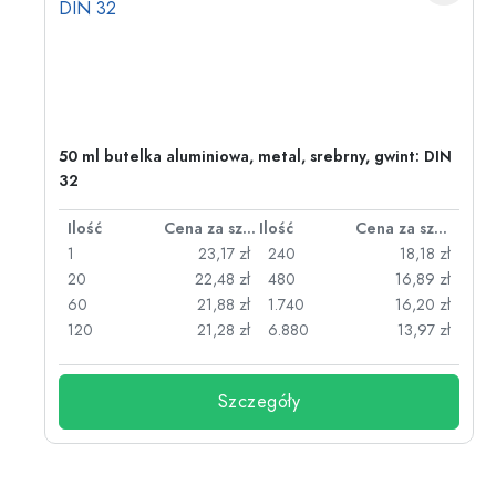
50 ml butelka aluminiowa, metal, srebrny, gwint: DIN
32
za sztukę
Ilość
Cena za sztukę
Ilość
Cena za sztukę
zł
1
23,17 zł
240
18,18 zł
zł
20
22,48 zł
480
16,89 zł
zł
60
21,88 zł
1.740
16,20 zł
zł
120
21,28 zł
6.880
13,97 zł
Szczegóły