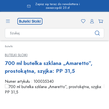
Zapisz się teraz do newslettera i
wnej zawartości
zaoszczędź 25 zł
Butelki
BUTELKI SŁOIKI
700 ml butelka szklana „Amaretto”,
prostokątna, szyjka: PP 31,5
Numer artykułu :
100035340