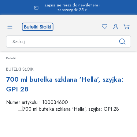
Zapisz się teraz do newslettera i
wnej zawartości
zaoszczędź 25 zł
Butelki
BUTELKI SŁOIKI
700 ml butelka szklana 'Hella', szyjka:
GPI 28
Numer artykułu :
100034600