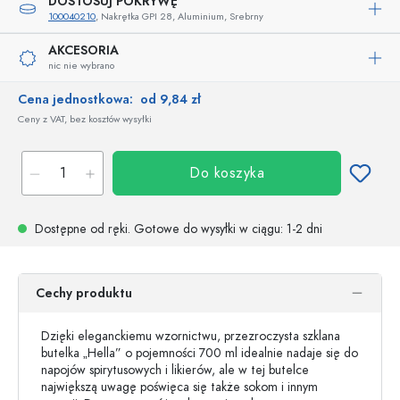
DOSTOSUJ POKRYWĘ
100040210
, Nakrętka GPI 28, Aluminium, Srebrny
AKCESORIA
nic nie wybrano
Cena jednostkowa:
od 9,84 zł
Ceny z VAT, bez kosztów wysyłki
Do koszyka
Dostępne od ręki.
Gotowe do wysyłki w ciągu
: 1-2 dni
Cechy produktu
Dzięki eleganckiemu wzornictwu, przezroczysta szklana
butelka „Hella” o pojemności 700 ml idealnie nadaje się do
napojów spirytusowych i likierów, ale w tej butelce
największą uwagę poświęca się także sokom i innym