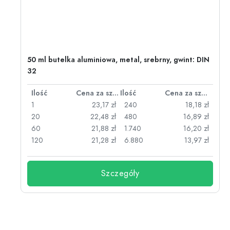
50 ml butelka aluminiowa, metal, srebrny, gwint: DIN
32
za sztukę
Ilość
Cena za sztukę
Ilość
Cena za sztukę
zł
1
23,17 zł
240
18,18 zł
zł
20
22,48 zł
480
16,89 zł
zł
60
21,88 zł
1.740
16,20 zł
zł
120
21,28 zł
6.880
13,97 zł
Szczegóły