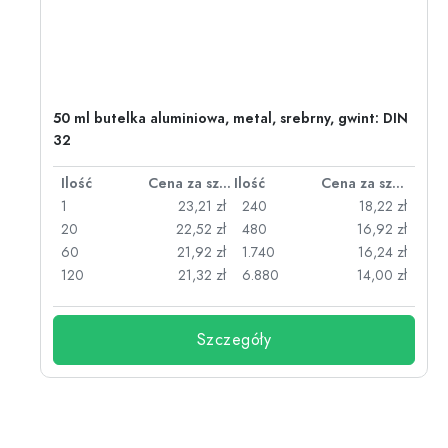
50 ml butelka aluminiowa, metal, srebrny, gwint: DIN
32
za sztukę
Ilość
Cena za sztukę
Ilość
Cena za sztukę
zł
1
23,21 zł
240
18,22 zł
zł
20
22,52 zł
480
16,92 zł
zł
60
21,92 zł
1.740
16,24 zł
zł
120
21,32 zł
6.880
14,00 zł
Szczegóły