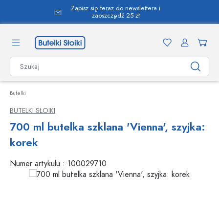
Zapisz się teraz do newslettera i
wnej zawartości
zaoszczędź 25 zł
Butelki
BUTELKI SŁOIKI
700 ml butelka szklana 'Vienna', szyjka:
korek
Numer artykułu :
100029710