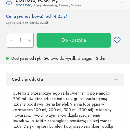
DOSTOSUJ POKRYWĘ
100023070
, Uchwyt drewniany, Drewno, Beżowy
Cena jednostkowa:
od 14,25 zł
Ceny z VAT, bez kosztów wysyłki
Do koszyka
Dostępne od ręki.
Gotowe do wysyłki w ciągu
: 1-2 dni
Cechy produktu
Butelka z przezroczystego szkła „Vienna” o pojemności
700 ml - świetna szklana butelka z grubą, zaokrągloną
szklaną podstawą! Seria butelek Vienna (dostępna w
rozmiarach 100 ml, 200 ml, 500 ml i 700 ml) to idealny
towarzysz Twoich przysmaków dzięki specjalnemu
kształtowi butelki z zaokrągloną podstawą i dużej wadze
szkła. Dzięki tej serii butelek Twój przepis na likier, wódkę