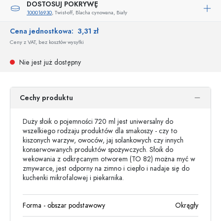
DOSTOSUJ POKRYWĘ
100016930
, Twist-off, Blacha cynowana, Biały
Cena jednostkowa:
3,31 zł
Ceny z VAT, bez kosztów wysyłki
Nie jest już dostępny
Cechy produktu
Duży słoik o pojemności 720 ml jest uniwersalny do
wszelkiego rodzaju produktów dla smakoszy - czy to
kiszonych warzyw, owoców, jaj solankowych czy innych
konserwowanych produktów spożywczych. Słoik do
wekowania z odkręcanym otworem (TO 82) można myć w
zmywarce, jest odporny na zimno i ciepło i nadaje się do
kuchenki mikrofalowej i piekarnika.
Forma - obszar podstawowy
Okrągły