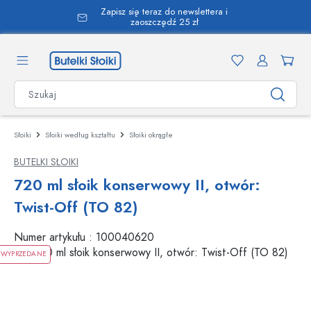
Zapisz się teraz do newslettera i
wnej zawartości
zaoszczędź 25 zł
Słoiki
Słoiki według kształtu
Słoiki okrągłe
BUTELKI SŁOIKI
720 ml słoik konserwowy II, otwór:
Twist-Off (TO 82)
Numer artykułu :
100040620
WYPRZEDANE