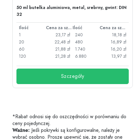
50 ml butelka aluminiowa, metal, srebrny, gwint: DIN
32
za sztukę
Ilość
Cena za sztukę
Ilość
Cena za sztukę
zł
1
23,17 zł
240
18,18 zł
zł
20
22,48 zł
480
16,89 zł
zł
60
21,88 zł
1.740
16,20 zł
zł
120
21,28 zł
6.880
13,97 zł
Szczegóły
*Rabat odnosi się do oszczędności w porównaniu do
ceny pojedynczej.
Ważne:
Jeśli pokrywki są konfigurowalne, należy je
wybrać osobno. Proszę upewnić się, że zostały one