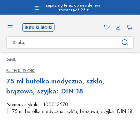
Zapisz się teraz do newslettera i
wnej zawartości
zaoszczędź 25 zł
Butelki
BUTELKI SŁOIKI
75 ml butelka medyczna, szkło,
brązowa, szyjka: DIN 18
Numer artykułu :
100013570