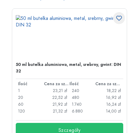
50 ml butelka aluminiowa, metal, srebrny, gwint: DIN
32
za sztukę
Ilość
Cena za sztukę
Ilość
Cena za sztukę
zł
1
23,21 zł
240
18,22 zł
zł
20
22,52 zł
480
16,92 zł
zł
60
21,92 zł
1.740
16,24 zł
zł
120
21,32 zł
6.880
14,00 zł
Szczegóły