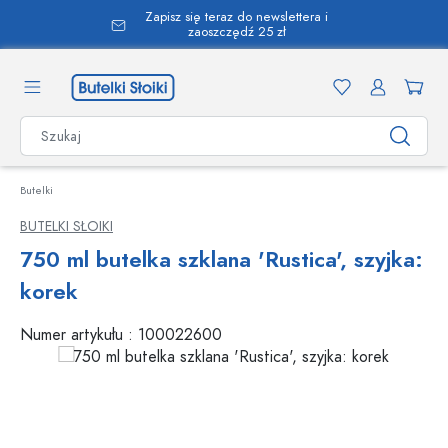
Zapisz się teraz do newslettera i
wnej zawartości
zaoszczędź 25 zł
Butelki
BUTELKI SŁOIKI
750 ml butelka szklana 'Rustica', szyjka:
korek
Numer artykułu :
100022600