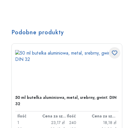
Podobne produkty
50 ml butelka aluminiowa, metal, srebrny, gwint: DIN
32
za sztukę
Ilość
Cena za sztukę
Ilość
Cena za sztukę
zł
1
23,17 zł
240
18,18 zł