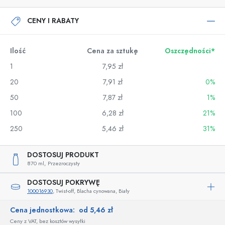
CENY I RABATY
Ilość
Cena za sztukę
Oszczędności*
1
7,95 zł
20
7,91 zł
0%
50
7,87 zł
1%
100
6,28 zł
21%
250
5,46 zł
31%
DOSTOSUJ PRODUKT
870 ml,
Przezroczysty
DOSTOSUJ POKRYWĘ
100016930
, Twist-off, Blacha cynowana, Biały
Cena jednostkowa:
od 5,46 zł
Ceny z VAT, bez kosztów wysyłki