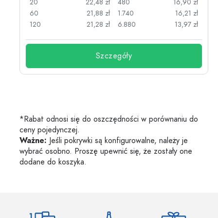
zł
20
22,48 zł
480
16,90 zł
zł
60
21,88 zł
1.740
16,21 zł
zł
120
21,28 zł
6.880
13,97 zł
Szczegóły
*Rabat odnosi się do oszczędności w porównaniu do
ceny pojedynczej.
Ważne:
Jeśli pokrywki są konfigurowalne, należy je
wybrać osobno. Proszę upewnić się, że zostały one
dodane do koszyka.