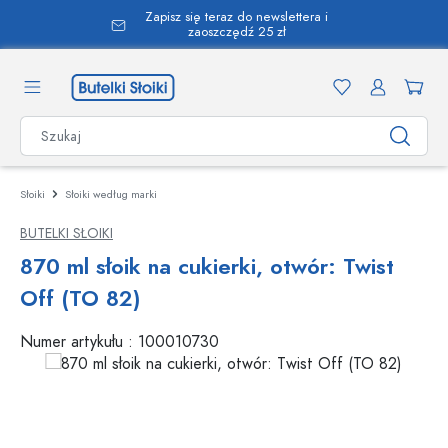
Zapisz się teraz do newslettera i
wnej zawartości
zaoszczędź 25 zł
Słoiki
Słoiki według marki
BUTELKI SŁOIKI
870 ml słoik na cukierki, otwór: Twist
Off (TO 82)
Numer artykułu :
100010730