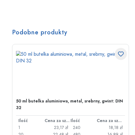
Podobne produkty
50 ml butelka aluminiowa, metal, srebrny, gwint: DIN
32
za sztukę
Ilość
Cena za sztukę
Ilość
Cena za sztukę
zł
1
23,17 zł
240
18,18 zł
zł
20
22,48 zł
480
16,89 zł