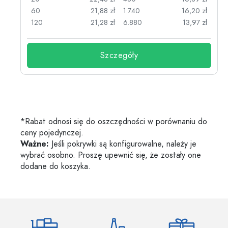
zł
60
21,88 zł
1.740
16,20 zł
zł
120
21,28 zł
6.880
13,97 zł
Szczegóły
*Rabat odnosi się do oszczędności w porównaniu do
ceny pojedynczej.
Ważne:
Jeśli pokrywki są konfigurowalne, należy je
wybrać osobno. Proszę upewnić się, że zostały one
dodane do koszyka.