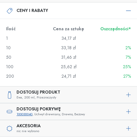
CENY I RABATY
Ilość
Cena za sztukę
Oszczędności*
1
34,17 zł
10
33,18 zł
2%
50
31,46 zł
7%
100
25,62 zł
25%
200
24,71 zł
27%
DOSTOSUJ PRODUKT
Ewa,
200 ml,
Przezroczysty
DOSTOSUJ POKRYWĘ
100030040
, Uchwyt drewniany, Drewno, Beżowy
AKCESORIA
nic nie wybrano