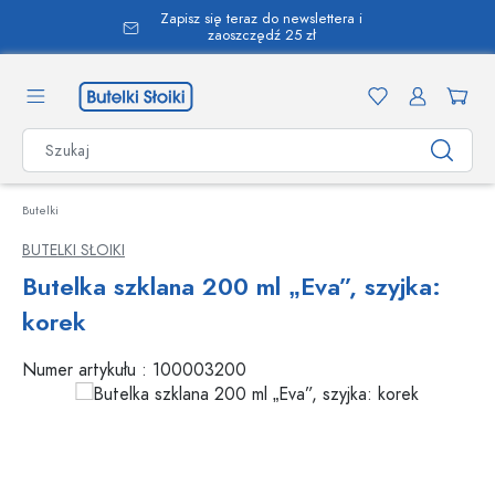
Zapisz się teraz do newslettera i
wnej zawartości
zaoszczędź 25 zł
Butelki
BUTELKI SŁOIKI
Butelka szklana 200 ml „Eva”, szyjka:
korek
Numer artykułu :
100003200