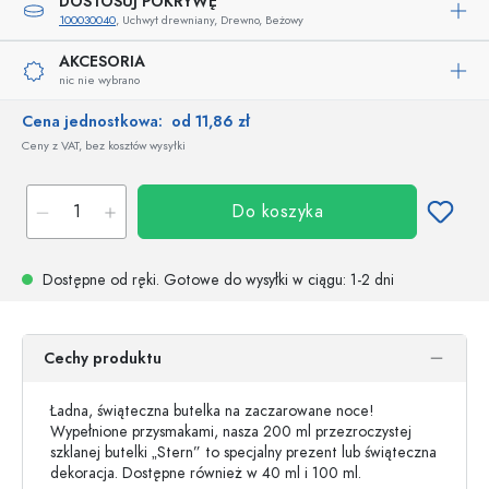
DOSTOSUJ POKRYWĘ
100030040
, Uchwyt drewniany, Drewno, Beżowy
AKCESORIA
nic nie wybrano
Cena jednostkowa:
od 11,86 zł
Ceny z VAT, bez kosztów wysyłki
Do koszyka
Dostępne od ręki.
Gotowe do wysyłki w ciągu
: 1-2 dni
Cechy produktu
Ładna, świąteczna butelka na zaczarowane noce!
Wypełnione przysmakami, nasza 200 ml przezroczystej
szklanej butelki „Stern” to specjalny prezent lub świąteczna
dekoracja. Dostępne również w 40 ml i 100 ml.