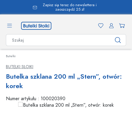
Zapisz się teraz do newslettera i
wnej zawartości
zaoszczędź 25 zł
Butelki
BUTELKI SŁOIKI
Butelka szklana 200 ml „Stern”, otwór:
korek
Numer artykułu :
100020390