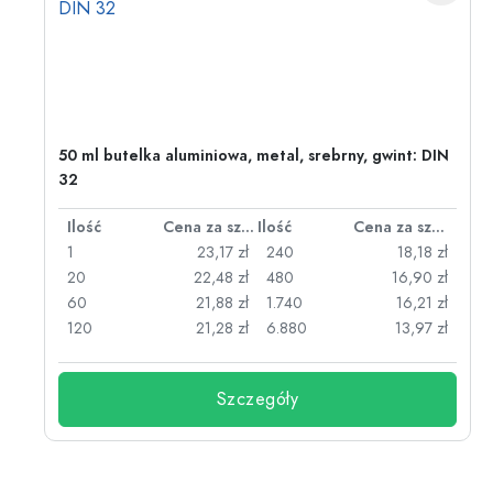
50 ml butelka aluminiowa, metal, srebrny, gwint: DIN
32
za sztukę
Ilość
Cena za sztukę
Ilość
Cena za sztukę
zł
1
23,17 zł
240
18,18 zł
zł
20
22,48 zł
480
16,90 zł
zł
60
21,88 zł
1.740
16,21 zł
zł
120
21,28 zł
6.880
13,97 zł
Szczegóły