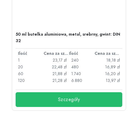
50 ml butelka aluminiowa, metal, srebrny, gwint: DIN
32
za sztukę
Ilość
Cena za sztukę
Ilość
Cena za sztukę
zł
1
23,17 zł
240
18,18 zł
zł
20
22,48 zł
480
16,89 zł
zł
60
21,88 zł
1.740
16,20 zł
zł
120
21,28 zł
6.880
13,97 zł
Szczegóły