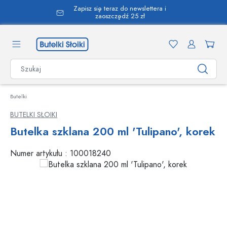
Zapisz się teraz do newslettera i
wnej zawartości
zaoszczędź 25 zł
Butelki
BUTELKI SŁOIKI
Butelka szklana 200 ml 'Tulipano', korek
Numer artykułu :
100018240