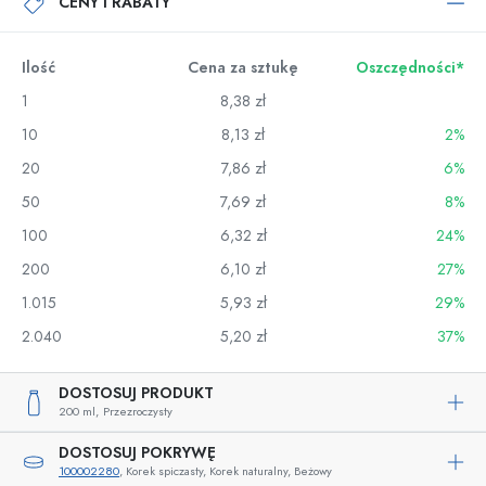
CENY I RABATY
Ilość
Cena za sztukę
Oszczędności*
1
8,38 zł
10
8,13 zł
2%
20
7,86 zł
6%
50
7,69 zł
8%
100
6,32 zł
24%
200
6,10 zł
27%
1.015
5,93 zł
29%
2.040
5,20 zł
37%
DOSTOSUJ PRODUKT
200 ml,
Przezroczysty
DOSTOSUJ POKRYWĘ
100002280
, Korek spiczasty, Korek naturalny, Beżowy