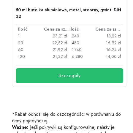
50 ml butelka aluminiowa, metal, srebrny, gwint: DIN
32
za sztukę
Ilość
Cena za sztukę
Ilość
Cena za sztukę
zł
1
23,21 zł
240
18,22 zł
zł
20
22,52 zł
480
16,92 zł
zł
60
21,92 zł
1.740
16,24 zł
zł
120
21,32 zł
6.880
14,00 zł
Szczegóły
*Rabat odnosi się do oszczędności w porównaniu do
ceny pojedynczej.
Ważne:
Jeśli pokrywki są konfigurowalne, należy je