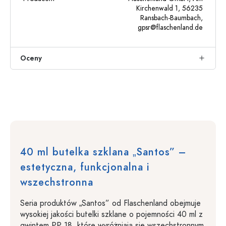
Kirchenwald 1, 56235
Ransbach-Baumbach,
gpsr@flaschenland.de
Oceny
40 ml butelka szklana „Santos” –
estetyczna, funkcjonalna i
wszechstronna
Seria produktów „Santos” od Flaschenland obejmuje
wysokiej jakości butelki szklane o pojemności 40 ml z
gwintem PP 18, które wyróżniają się wszechstronnym