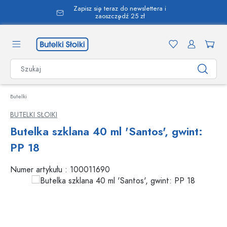
Zapisz się teraz do newslettera i
wnej zawartości
zaoszczędź 25 zł
Butelki
BUTELKI SŁOIKI
Butelka szklana 40 ml 'Santos', gwint:
PP 18
Numer artykułu :
100011690