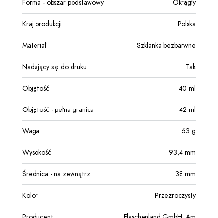
Forma - obszar podstawowy
Okrągły
Kraj produkcji
Polska
Materiał
Szklanka bezbarwne
Nadający się do druku
Tak
Objętość
40
ml
Objętość - pełna granica
42
ml
Waga
63
g
Wysokość
93,4
mm
Średnica - na zewnątrz
38
mm
Kolor
Przezroczysty
Producent
Flaschenland GmbH, Am