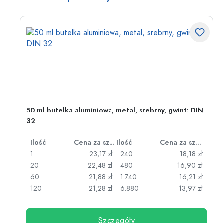
50 ml butelka aluminiowa, metal, srebrny, gwint: DIN
32
za sztukę
Ilość
Cena za sztukę
Ilość
Cena za sztukę
zł
1
23,17 zł
240
18,18 zł
zł
20
22,48 zł
480
16,90 zł
zł
60
21,88 zł
1.740
16,21 zł
zł
120
21,28 zł
6.880
13,97 zł
Szczegóły