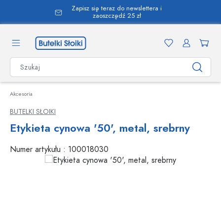
Zapisz się teraz do newslettera i
wnej zawartości
zaoszczędź 25 zł
Akcesoria
BUTELKI SŁOIKI
Etykieta cynowa '50', metal, srebrny
Numer artykułu :
100018030