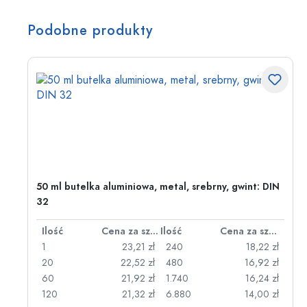
Podobne produkty
50 ml butelka aluminiowa, metal, srebrny, gwint: DIN
32
za sztukę
Ilość
Cena za sztukę
Ilość
Cena za sztukę
zł
1
23,21 zł
240
18,22 zł
zł
20
22,52 zł
480
16,92 zł
zł
60
21,92 zł
1.740
16,24 zł
zł
120
21,32 zł
6.880
14,00 zł