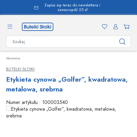
Zapisz się teraz do newslettera i
wnej zawartości
zaoszczędź 25 zł
Akcesoria
BUTELKI SŁOIKI
Etykieta cynowa „Golfer”, kwadratowa,
metalowa, srebrna
Numer artykułu :
100003540