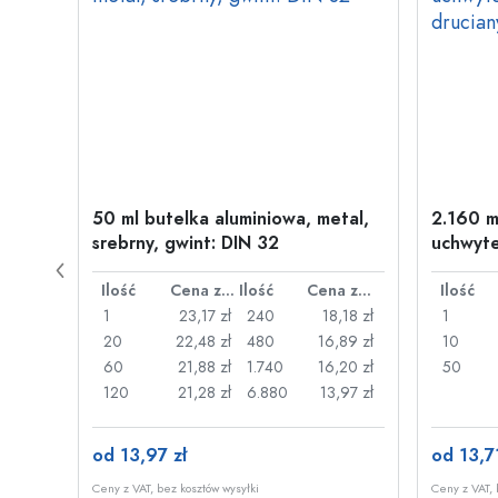
w
50 ml butelka aluminiowa, metal,
2.160 m
wint:
srebrny, gwint: DIN 32
uchwyte
drucia
Cena za sztukę
Ilość
Cena za sztukę
Ilość
Cena za sztukę
Ilość
,87 zł
1
23,17 zł
240
18,18 zł
1
,70 zł
20
22,48 zł
480
16,89 zł
10
,57 zł
60
21,88 zł
1.740
16,20 zł
50
09 zł
120
21,28 zł
6.880
13,97 zł
od 13,97 zł
od 13,71
Ceny z VAT, bez kosztów wysyłki
Ceny z VAT, 