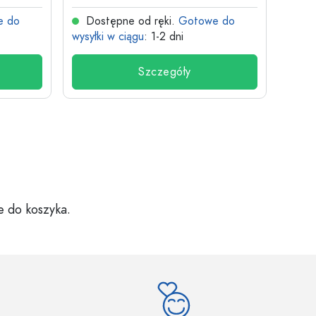
e do
Dostępne od ręki.
Gotowe do
Dos
wysyłki w ciągu
: 1-2 dni
wysyłk
Szczegóły
e do koszyka.