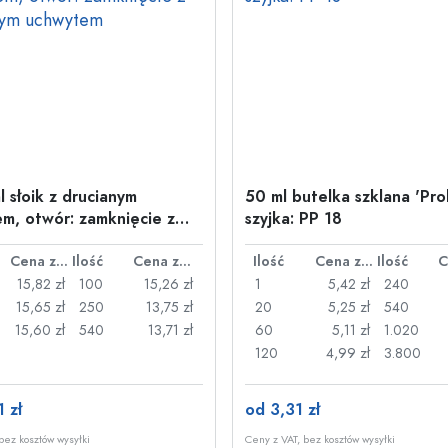
l słoik z drucianym
50 ml butelka szklana 'Pro
m, otwór: zamknięcie z
szyjka: PP 18
nym uchwytem
Cena za sztukę
Ilość
Cena za sztukę
Ilość
Cena za sztukę
Ilość
15,82 zł
100
15,26 zł
1
5,42 zł
240
15,65 zł
250
13,75 zł
20
5,25 zł
540
15,60 zł
540
13,71 zł
60
5,11 zł
1.020
120
4,99 zł
3.800
 zł
od 3,31 zł
bez kosztów wysyłki
Ceny z VAT, bez kosztów wysyłki