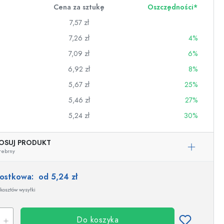
Cena za sztukę
Oszczędności*
7,57 zł
7,26 zł
4%
7,09 zł
6%
6,92 zł
8%
5,67 zł
25%
5,46 zł
27%
5,24 zł
30%
OSUJ PRODUKT
rebrny
wino
nostkowa:
od 5,24 zł
kosztów wysyłki
Do koszyka