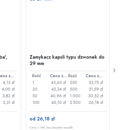
ba',
Zamykacz kapsli typu dzwonek do
500 m
29 mm
Juice
plast
Cena za sztukę
Ilość
Cena za sztukę
Ilość
Cena za sztukę
Ilość
4,13 zł
1
43,63 zł
250
32,75 zł
1
4,00 zł
20
42,34 zł
500
31,59 zł
24
3,82 zł
50
40,96 zł
1.000
30,52 zł
72
3,31 zł
100
40,10 zł
2.500
26,18 zł
120
od 26,18 zł
od 3,
Ceny z VAT, bez kosztów wysyłki
Ceny z V