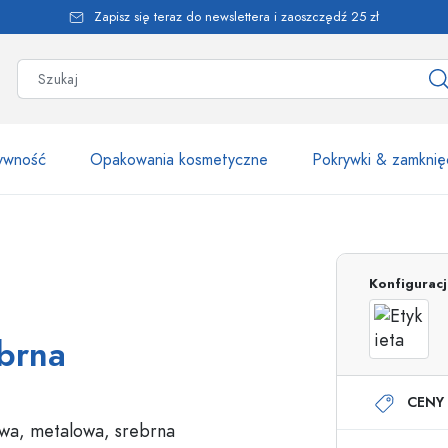
Zapisz się teraz do newslettera i zaoszczędź 25 zł
żywność
Opakowania kosmetyczne
Pokrywki & zamknię
Ponad 2500 produk
Konfigurac
Butelki Estal
brna
CENY 
Butelki z dozownikiem
Dozowniki airless
Butelki ze spryskiwaczem
Butelki roll-on