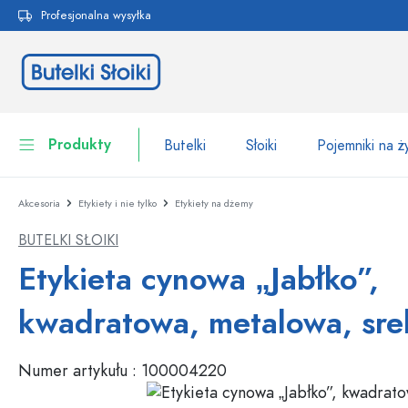
Profesjonalna wysyłka
 wyszukiwania
Przejdź do głównej nawigacji
Produkty
Butelki
Słoiki
Pojemniki na 
Akcesoria
Etykiety i nie tylko
Etykiety na dżemy
Butelki
Do kategorii Butelki
BUTELKI SŁOIKI
Słoiki
Butelki według marki
Etykieta cynowa „Jabłko”,
Butelki WECK
Pojemniki na żywność
kwadratowa, metalowa, sre
Naczynia
Butelki według funkcji
Numer artykułu :
100004220
Butelki z pipetą
Opakowania kosmetyczne
Butelki z klipsem