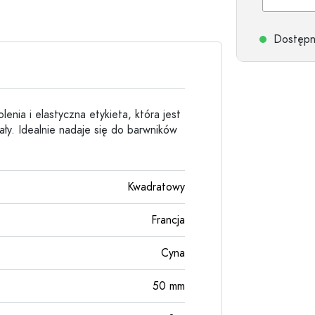
Butelki kamionkowe
Butelki aluminiowe
Dostępne
nia i elastyczna etykieta, która jest
ały. Idealnie nadaje się do barwników
Kwadratowy
Francja
Cyna
50
mm