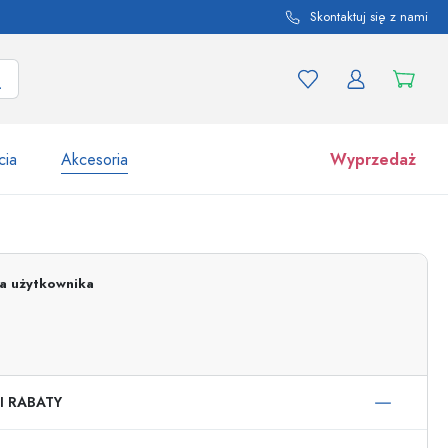
Skontaktuj się z nami
cia
Akcesoria
Wyprzedaż
tów i odmian produktu
Słoiki
Odkryj teraz
ja użytkownika
Kupuj teraz
I RABATY