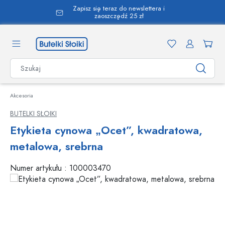
Zapisz się teraz do newslettera i
wnej zawartości
zaoszczędź 25 zł
Akcesoria
BUTELKI SŁOIKI
Etykieta cynowa „Ocet”, kwadratowa,
metalowa, srebrna
Numer artykułu :
100003470