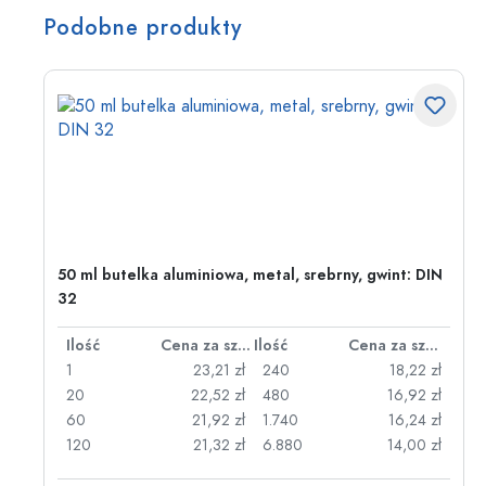
Podobne produkty
50 ml butelka aluminiowa, metal, srebrny, gwint: DIN
32
za sztukę
Ilość
Cena za sztukę
Ilość
Cena za sztukę
zł
1
23,21 zł
240
18,22 zł
zł
20
22,52 zł
480
16,92 zł
zł
60
21,92 zł
1.740
16,24 zł
zł
120
21,32 zł
6.880
14,00 zł