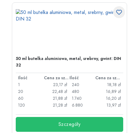
50 ml butelka aluminiowa, metal, srebrny, gwint: DIN
32
za sztukę
Ilość
Cena za sztukę
Ilość
Cena za sztukę
zł
1
23,17 zł
240
18,18 zł
zł
20
22,48 zł
480
16,89 zł
zł
60
21,88 zł
1.740
16,20 zł
zł
120
21,28 zł
6.880
13,97 zł
Szczegóły