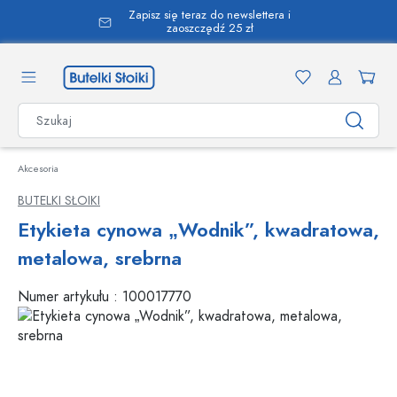
Zapisz się teraz do newslettera i
wnej zawartości
zaoszczędź 25 zł
Akcesoria
BUTELKI SŁOIKI
Etykieta cynowa „Wodnik”, kwadratowa,
metalowa, srebrna
Numer artykułu :
100017770