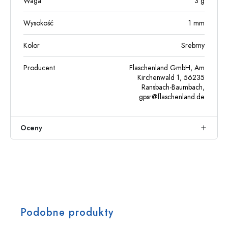
Waga
3
g
Wysokość
1
mm
Kolor
Srebrny
Producent
Flaschenland GmbH, Am
Kirchenwald 1, 56235
Ransbach-Baumbach,
gpsr@flaschenland.de
Oceny
Podobne produkty