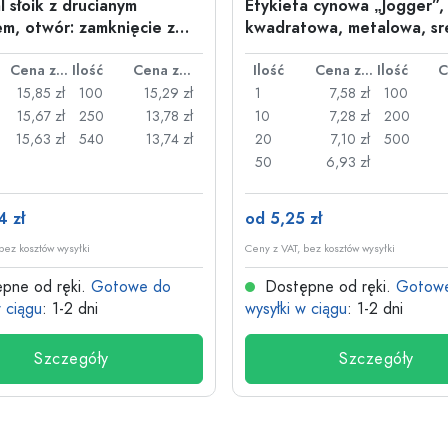
l słoik z drucianym
Etykieta cynowa „Jogger”,
m, otwór: zamknięcie z
kwadratowa, metalowa, sr
nym uchwytem
Cena za sztukę
Ilość
Cena za sztukę
Ilość
Cena za sztukę
Ilość
15,85 zł
100
15,29 zł
1
7,58 zł
100
15,67 zł
250
13,78 zł
10
7,28 zł
200
15,63 zł
540
13,74 zł
20
7,10 zł
500
50
6,93 zł
4 zł
od 5,25 zł
bez kosztów wysyłki
Ceny z VAT, bez kosztów wysyłki
pne od ręki.
Gotowe do
Dostępne od ręki.
Gotow
w ciągu
: 1-2 dni
wysyłki w ciągu
: 1-2 dni
Szczegóły
Szczegóły