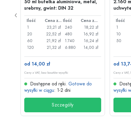
50 ml butelka aluminiowa, metal,
2.160 m
srebrny, gwint: DIN 32
uchwyte
drucia
Cena za sztukę
Ilość
Cena za sztukę
Ilość
Cena za sztukę
Ilość
26 zł
1
23,21 zł
240
18,22 zł
1
,22 zł
20
22,52 zł
480
16,92 zł
10
,17 zł
60
21,92 zł
1.740
16,24 zł
50
,13 zł
120
21,32 zł
6.880
14,00 zł
od 14,00 zł
od 13,7
Ceny z VAT, bez kosztów wysyłki
Ceny z VAT, 
do
Dostępne od ręki.
Gotowe do
Dostę
wysyłki w ciągu
: 1-2 dni
wysyłki 
Szczegóły