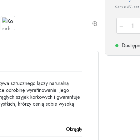
Butelki kamionkowe
Ceny z VAT, bez 
Butelki aluminiowe
Dostępne
ywa sztucznego łączy naturalną
lce odrobinę wyrafinowania. Jego
rągłych szyjek korkowych i gwarantuje
stkich, którzy cenią sobie wysoką
Okrągły