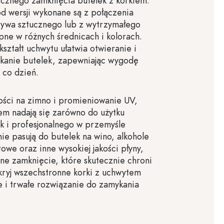
cznego zamknięcia butelek z korkiem.
d wersji wykonane są z połączenia
zywa sztucznego lub z wytrzymałego
ępne w różnych średnicach i kolorach.
ształt uchwytu ułatwia otwieranie i
anie butelek, zapewniając wygodę
 co dzień.
ości na zimno i promieniowanie UV,
em nadają się zarówno do użytku
k i profesjonalnego w przemyśle
nie pasują do butelek na wino, alkohole
we oraz inne wysokiej jakości płyny,
lne zamknięcie, które skutecznie chroni
kryj wszechstronne korki z uchwytem
e i trwałe rozwiązanie do zamykania