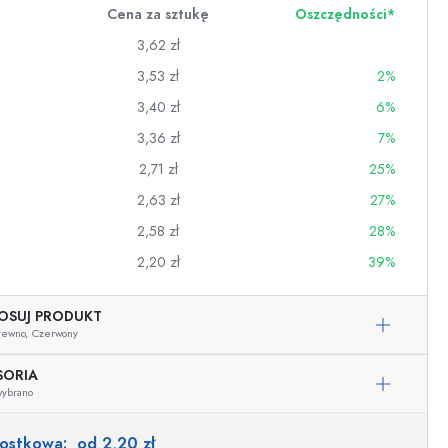
Cena za sztukę
Oszczędności*
3,62 zł
3,53 zł
2%
3,40 zł
6%
3,36 zł
7%
2,71 zł
25%
2,63 zł
27%
2,58 zł
28%
2,20 zł
39%
OSUJ PRODUKT
wino
rewno,
Czerwony
SORIA
wybrano
nostkowa:
od 2,20 zł