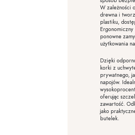
sposób bezpie
W zależności o
drewna i twor
plastiku, dost
Ergonomiczny k
ponowne zamyk
użytkowania na
Dzięki odporn
korki z uchwyt
prywatnego, ja
napojów. Ideal
wysokoprocento
oferując szcze
zawartość. Od
jako praktyczn
butelek.