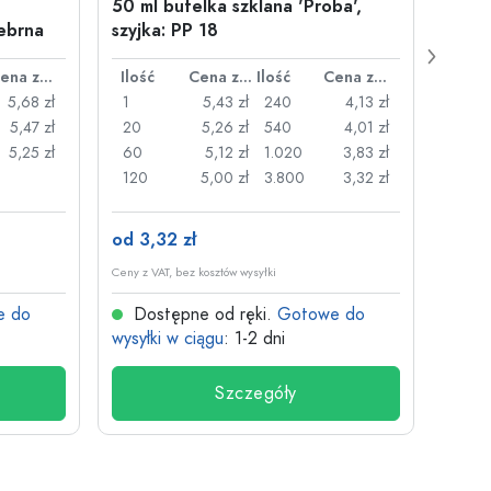
50 ml butelka szklana 'Proba',
Zamy
ebrna
szyjka: PP 18
29 m
Cena za sztukę
Ilość
Cena za sztukę
Ilość
Cena za sztukę
Ilość
5,68 zł
1
5,43 zł
240
4,13 zł
1
5,47 zł
20
5,26 zł
540
4,01 zł
20
5,25 zł
60
5,12 zł
1.020
3,83 zł
50
120
5,00 zł
3.800
3,32 zł
100
od 3,32 zł
od 26
Ceny z VAT, bez kosztów wysyłki
Ceny z V
e do
Dostępne od ręki.
Gotowe do
Dos
wysyłki w ciągu
: 1-2 dni
wysyłk
Szczegóły