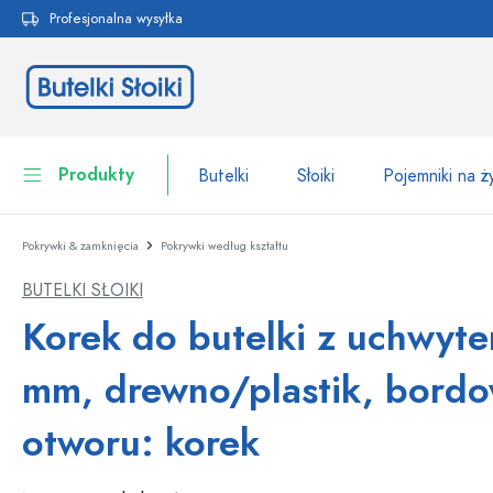
Profesjonalna wysyłka
 wyszukiwania
Przejdź do głównej nawigacji
Produkty
Butelki
Słoiki
Pojemniki na 
Pokrywki & zamknięcia
Pokrywki według kształtu
Butelki
Do kategorii Butelki
BUTELKI SŁOIKI
Słoiki
Butelki według marki
Korek do butelki z uchwyt
Butelki WECK
Pojemniki na żywność
mm, drewno/plastik, bordo
Naczynia
Butelki według funkcji
otworu: korek
Butelki z pipetą
Opakowania kosmetyczne
Butelki z klipsem