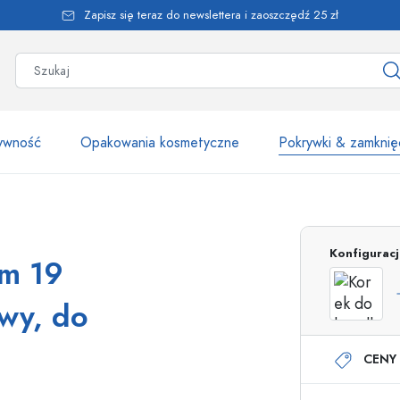
Zapisz się teraz do newslettera i zaoszczędź 25 zł
żywność
Opakowania kosmetyczne
Pokrywki & zamknię
Ponad 2500 produk
Konfigurac
em 19
Butelki Estal
wy, do
CENY 
Butelki z dozownikiem
Dozowniki airless
Butelki ze spryskiwaczem
Butelki roll-on