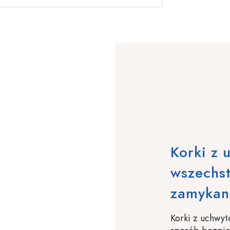
Korki z 
wszechs
zamykani
Korki z uchwyt