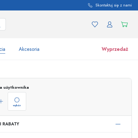
Skontaktuj się z nami
cia
Akcesoria
Wyprzedaż
tów i odmian produktu
Słoiki
Odkryj teraz
ja użytkownika
Kupuj teraz
wybór
I RABATY