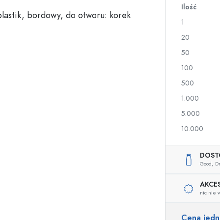
Ilość
a
1
Butelki na nalewki i likiery
Butelki z nadrukiem
20
Butelki na soki
Butelki na gin
50
Flakony na perfumy
Butelki świąteczne
100
Butelki na lakiery do paznokci
Walentynki
Małe buteleczki
Butelki ozdobne
500
Butelki do wyciskania
1.000
Butelki na przetwory
5.000
10.000
Butelki o specjalnych kształtach
Butelki cylinder
DOST
Butelki pękate
Gąsiory i balony na 
Good,
D
Piersiówki
Butelki z szeroką szyjką
AKCE
nic nie 
Cena jed