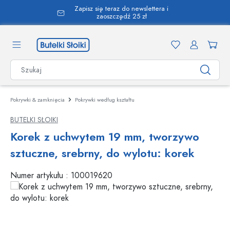
Zapisz się teraz do newslettera i
wnej zawartości
zaoszczędź 25 zł
Pokrywki & zamknięcia
Pokrywki według kształtu
BUTELKI SŁOIKI
Korek z uchwytem 19 mm, tworzywo
sztuczne, srebrny, do wylotu: korek
Numer artykułu :
100019620