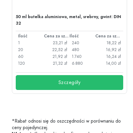
50 ml butelka aluminiowa, metal, srebrny, gwint: DIN
32
za sztukę
Ilość
Cena za sztukę
Ilość
Cena za sztukę
zł
1
23,21 zł
240
18,22 zł
zł
20
22,52 zł
480
16,92 zł
zł
60
21,92 zł
1.740
16,24 zł
zł
120
21,32 zł
6.880
14,00 zł
Szczegóły
*Rabat odnosi się do oszczędności w porównaniu do
ceny pojedynczej.