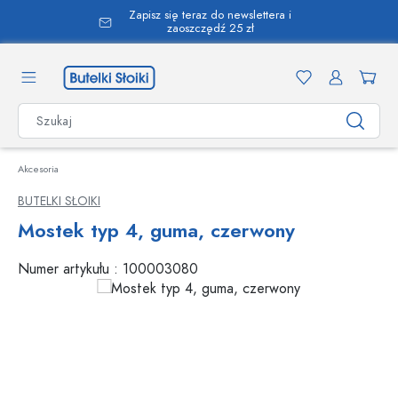
Zapisz się teraz do newslettera i
wnej zawartości
zaoszczędź 25 zł
Akcesoria
BUTELKI SŁOIKI
Mostek typ 4, guma, czerwony
Numer artykułu :
100003080