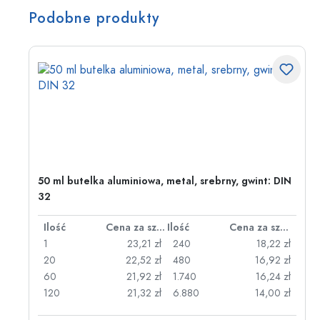
Podobne produkty
50 ml butelka aluminiowa, metal, srebrny, gwint: DIN
32
za sztukę
Ilość
Cena za sztukę
Ilość
Cena za sztukę
zł
1
23,21 zł
240
18,22 zł
zł
20
22,52 zł
480
16,92 zł
zł
60
21,92 zł
1.740
16,24 zł
zł
120
21,32 zł
6.880
14,00 zł