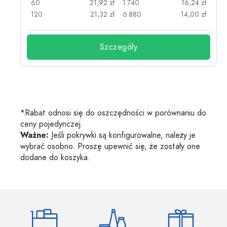
zł
60
21,92 zł
1.740
16,24 zł
zł
120
21,32 zł
6.880
14,00 zł
Szczegóły
*Rabat odnosi się do oszczędności w porównaniu do
ceny pojedynczej.
Ważne:
Jeśli pokrywki są konfigurowalne, należy je
wybrać osobno. Proszę upewnić się, że zostały one
dodane do koszyka.