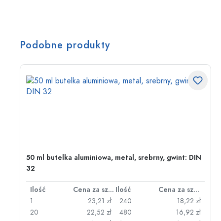
Podobne produkty
50 ml butelka aluminiowa, metal, srebrny, gwint: DIN
32
za sztukę
Ilość
Cena za sztukę
Ilość
Cena za sztukę
zł
1
23,21 zł
240
18,22 zł
zł
20
22,52 zł
480
16,92 zł