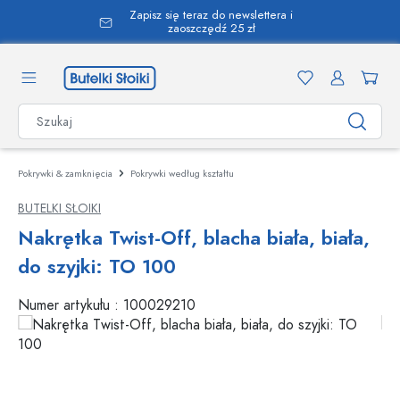
Zapisz się teraz do newslettera i
wnej zawartości
zaoszczędź 25 zł
Pokrywki & zamknięcia
Pokrywki według kształtu
BUTELKI SŁOIKI
Nakrętka Twist-Off, blacha biała, biała,
do szyjki: TO 100
Numer artykułu :
100029210