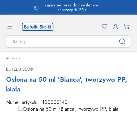
Zapisz się teraz do newslettera i
wnej zawartości
zaoszczędź 25 zł
Akcesoria
BUTELKI SŁOIKI
Osłona na 50 ml 'Bianca', tworzywo PP,
biała
Numer artykułu :
100000140