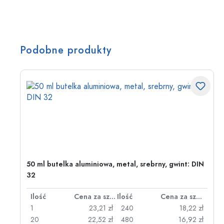
Podobne produkty
50 ml butelka aluminiowa, metal, srebrny, gwint: DIN
32
za sztukę
Ilość
Cena za sztukę
Ilość
Cena za sztukę
zł
1
23,21 zł
240
18,22 zł
zł
20
22,52 zł
480
16,92 zł