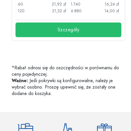
zł
60
21,92 zł
1.740
16,24 zł
zł
120
21,32 zł
6.880
14,00 zł
Szczegóły
*Rabat odnosi się do oszczędności w porównaniu do
ceny pojedynczej.
Ważne:
Jeśli pokrywki są konfigurowalne, należy je
wybrać osobno. Proszę upewnić się, że zostały one
dodane do koszyka.