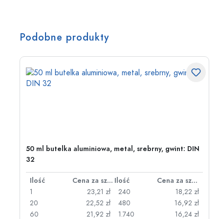
Podobne produkty
50 ml butelka aluminiowa, metal, srebrny, gwint: DIN
32
za sztukę
Ilość
Cena za sztukę
Ilość
Cena za sztukę
zł
1
23,21 zł
240
18,22 zł
zł
20
22,52 zł
480
16,92 zł
zł
60
21,92 zł
1.740
16,24 zł