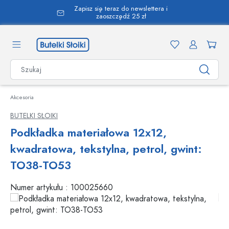
Zapisz się teraz do newslettera i
wnej zawartości
zaoszczędź 25 zł
Akcesoria
BUTELKI SŁOIKI
Podkładka materiałowa 12x12,
kwadratowa, tekstylna, petrol, gwint:
TO38-TO53
Numer artykułu :
100025660