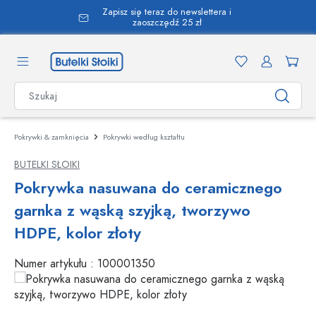
Zapisz się teraz do newslettera i
wnej zawartości
zaoszczędź 25 zł
Pokrywki & zamknięcia
Pokrywki według kształtu
BUTELKI SŁOIKI
Pokrywka nasuwana do ceramicznego
garnka z wąską szyjką, tworzywo
HDPE, kolor złoty
Numer artykułu :
100001350