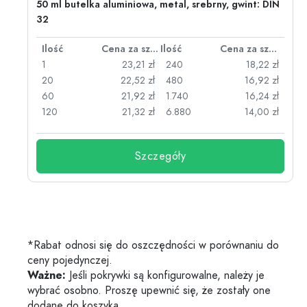
50 ml butelka aluminiowa, metal, srebrny, gwint: DIN
32
za sztukę
Ilość
Cena za sztukę
Ilość
Cena za sztukę
zł
1
23,21 zł
240
18,22 zł
zł
20
22,52 zł
480
16,92 zł
zł
60
21,92 zł
1.740
16,24 zł
zł
120
21,32 zł
6.880
14,00 zł
Szczegóły
*Rabat odnosi się do oszczędności w porównaniu do
ceny pojedynczej.
Ważne:
Jeśli pokrywki są konfigurowalne, należy je
wybrać osobno. Proszę upewnić się, że zostały one
dodane do koszyka.