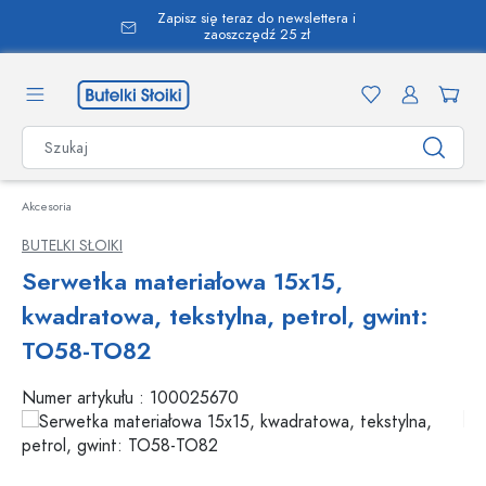
Zapisz się teraz do newslettera i
wnej zawartości
zaoszczędź 25 zł
Akcesoria
BUTELKI SŁOIKI
Serwetka materiałowa 15x15,
kwadratowa, tekstylna, petrol, gwint:
TO58-TO82
Numer artykułu :
100025670