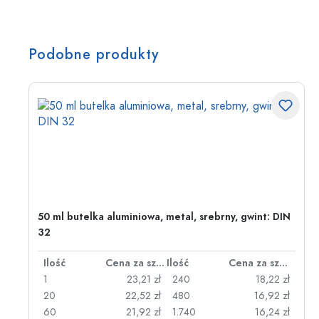
Podobne produkty
50 ml butelka aluminiowa, metal, srebrny, gwint: DIN
32
za sztukę
Ilość
Cena za sztukę
Ilość
Cena za sztukę
zł
1
23,21 zł
240
18,22 zł
zł
20
22,52 zł
480
16,92 zł
zł
60
21,92 zł
1.740
16,24 zł