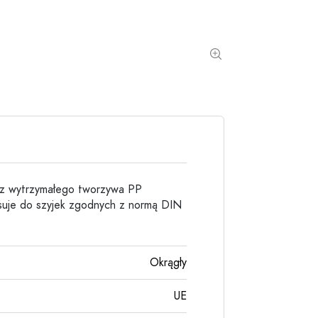
Butelki kamionkowe
Butelki aluminiowe
 z wytrzymałego tworzywa PP
asuje do szyjek zgodnych z normą DIN
Okrągły
UE