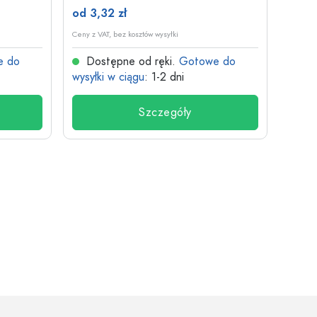
od 3,32 zł
od 26
Ceny z VAT, bez kosztów wysyłki
Ceny z V
e do
Dostępne od ręki.
Gotowe do
Dos
wysyłki w ciągu
: 1-2 dni
wysyłk
Szczegóły