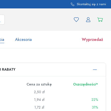
Skontaktuj się z nami
cia
Akcesoria
Wyprzedaż
tów i odmian produktu
Słoiki
I RABATY
Odkryj teraz
Kupuj teraz
Cena za sztukę
Oszczędności*
2,50 zł
1,94 zł
22%
1,72 zł
31%