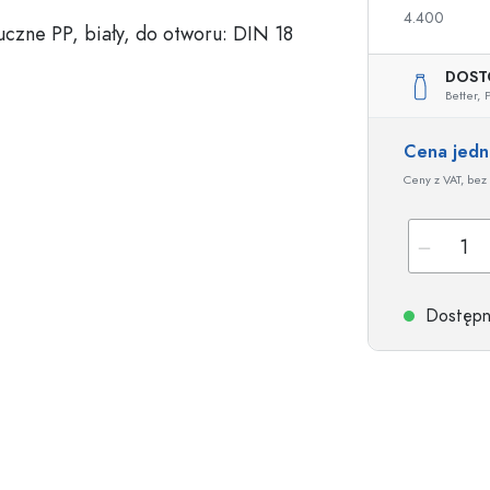
4.400
a
DOST
Butelki na nalewki i likiery
Butelki z nadrukiem
Better,
P
Butelki na soki
Butelki na gin
Flakony na perfumy
Butelki świąteczne
Cena jed
Butelki na lakiery do paznokci
Walentynki
Ceny z VAT, bez 
Małe buteleczki
Butelki ozdobne
Butelki do wyciskania
Butelki na przetwory
Dostępne
Butelki o specjalnych kształtach
Butelki cylinder
Butelki pękate
Gąsiory i balony na 
Piersiówki
Butelki z szeroką szyjką