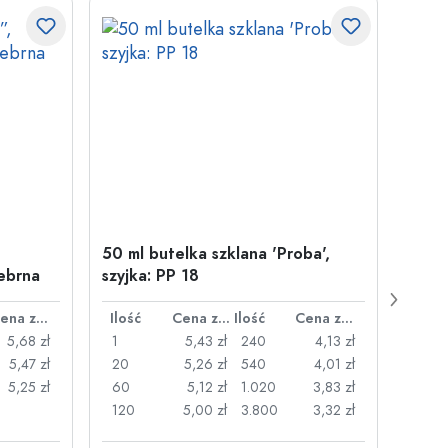
50 ml butelka szklana 'Proba',
Zamy
ebrna
szyjka: PP 18
29 m
Cena za sztukę
Ilość
Cena za sztukę
Ilość
Cena za sztukę
Ilość
5,68 zł
1
5,43 zł
240
4,13 zł
1
5,47 zł
20
5,26 zł
540
4,01 zł
20
5,25 zł
60
5,12 zł
1.020
3,83 zł
50
120
5,00 zł
3.800
3,32 zł
100