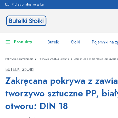
Profesjonalna wysyłka
 wyszukiwania
Przejdź do głównej nawigacji
Produkty
Butelki
Słoiki
Pojemniki na 
Pokrywki & zamknięcia
Pokrywki według kształtu
Zamknięcia z pierścieniem gwara
Butelki
Do kategorii Butelki
BUTELKI SŁOIKI
Słoiki
Butelki według marki
Zakręcana pokrywa z zawi
Butelki WECK
Pojemniki na żywność
tworzywo sztuczne PP, biał
Naczynia
Butelki według funkcji
otworu: DIN 18
Butelki z pipetą
Opakowania kosmetyczne
Butelki z klipsem