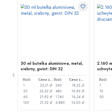
50 ml butelka aluminiowa, metal,
2.160 m
srebrny, gwint: DIN 32
uchwyte
drucia
Cena za sztukę
Ilość
Cena za sztukę
Ilość
Cena za sztukę
Ilość
26 zł
1
23,21 zł
240
18,22 zł
1
,22 zł
20
22,52 zł
480
16,92 zł
10
,17 zł
60
21,92 zł
1.740
16,24 zł
50
,13 zł
120
21,32 zł
6.880
14,00 zł