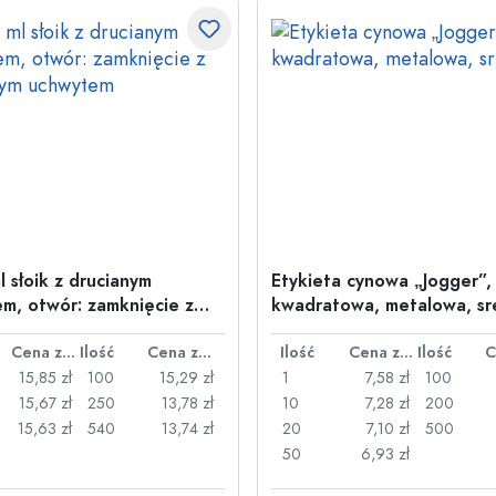
l słoik z drucianym
Etykieta cynowa „Jogger”,
m, otwór: zamknięcie z
kwadratowa, metalowa, sr
nym uchwytem
Cena za sztukę
Ilość
Cena za sztukę
Ilość
Cena za sztukę
Ilość
15,85 zł
100
15,29 zł
1
7,58 zł
100
15,67 zł
250
13,78 zł
10
7,28 zł
200
15,63 zł
540
13,74 zł
20
7,10 zł
500
50
6,93 zł