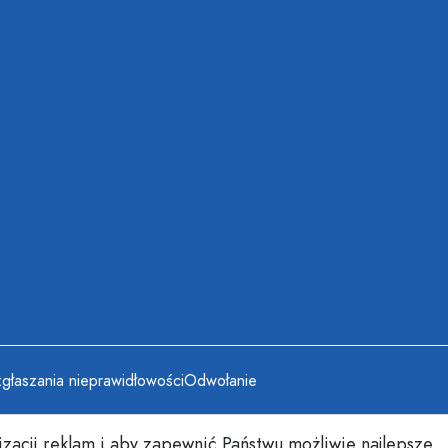
głaszania nieprawidłowości
Odwołanie
izacji reklam i aby zapewnić Państwu możliwie najlepsze