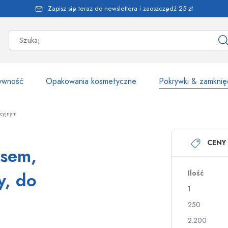
Zapisz się teraz do newslettera i zaoszczędź 25 zł
żywność
Opakowania kosmetyczne
Pokrywki & zamknię
ncyjnym
Ponad 2500 produk
CENY 
asem,
Butelki Estal
y, do
Ilość
1
250
Butelki z dozownikiem
Dozowniki airless
Butelki ze spryskiwaczem
Butelki roll-on
2.200