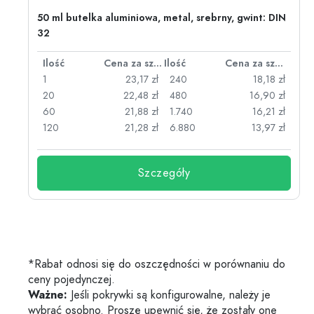
50 ml butelka aluminiowa, metal, srebrny, gwint: DIN
32
za sztukę
Ilość
Cena za sztukę
Ilość
Cena za sztukę
zł
1
23,17 zł
240
18,18 zł
zł
20
22,48 zł
480
16,90 zł
zł
60
21,88 zł
1.740
16,21 zł
zł
120
21,28 zł
6.880
13,97 zł
Szczegóły
*Rabat odnosi się do oszczędności w porównaniu do
ceny pojedynczej.
Ważne:
Jeśli pokrywki są konfigurowalne, należy je
wybrać osobno. Proszę upewnić się, że zostały one