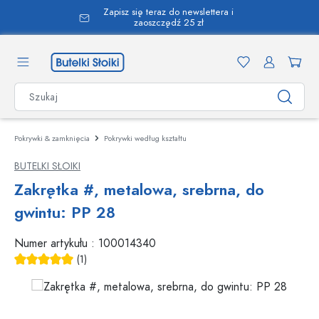
Zapisz się teraz do newslettera i
wnej zawartości
zaoszczędź 25 zł
Pokrywki & zamknięcia
Pokrywki według kształtu
BUTELKI SŁOIKI
Zakrętka #, metalowa, srebrna, do
gwintu: PP 28
Numer artykułu :
100014340
(1)
Średnia ocena 5 z 5 gwiazdek