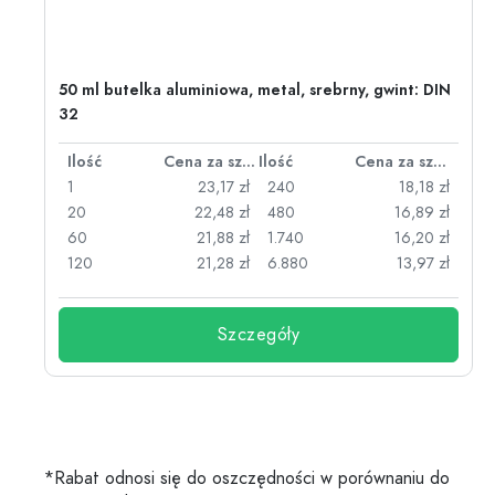
50 ml butelka aluminiowa, metal, srebrny, gwint: DIN
32
za sztukę
Ilość
Cena za sztukę
Ilość
Cena za sztukę
zł
1
23,17 zł
240
18,18 zł
zł
20
22,48 zł
480
16,89 zł
zł
60
21,88 zł
1.740
16,20 zł
zł
120
21,28 zł
6.880
13,97 zł
Szczegóły
*Rabat odnosi się do oszczędności w porównaniu do