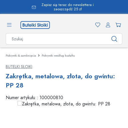
Zapisz się teraz do newslettera i
wnej zawartości
zaoszczędź 25 zł
Pokrywki & zamknięcia
Pokrywki według kształtu
BUTELKI SŁOIKI
Zakrętka, metalowa, złota, do gwintu:
PP 28
Numer artykułu :
100000810