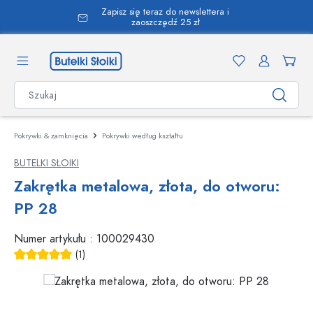
Zapisz się teraz do newslettera i
wnej zawartości
zaoszczędź 25 zł
Pokrywki & zamknięcia
Pokrywki według kształtu
BUTELKI SŁOIKI
Zakrętka metalowa, złota, do otworu:
PP 28
Numer artykułu :
100029430
(1)
Średnia ocena 5 z 5 gwiazdek