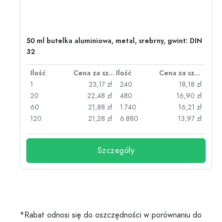
50 ml butelka aluminiowa, metal, srebrny, gwint: DIN
32
za sztukę
Ilość
Cena za sztukę
Ilość
Cena za sztukę
zł
1
23,17 zł
240
18,18 zł
zł
20
22,48 zł
480
16,90 zł
zł
60
21,88 zł
1.740
16,21 zł
zł
120
21,28 zł
6.880
13,97 zł
Szczegóły
*Rabat odnosi się do oszczędności w porównaniu do