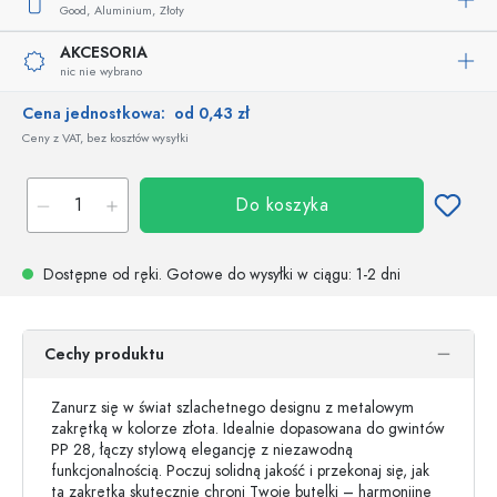
Good,
Aluminium,
Złoty
AKCESORIA
nic nie wybrano
Cena jednostkowa:
od 0,43 zł
Ceny z VAT, bez kosztów wysyłki
Do koszyka
Dostępne od ręki.
Gotowe do wysyłki w ciągu
: 1-2 dni
Cechy produktu
Zanurz się w świat szlachetnego designu z metalowym
zakrętką w kolorze złota. Idealnie dopasowana do gwintów
PP 28, łączy stylową elegancję z niezawodną
funkcjonalnością. Poczuj solidną jakość i przekonaj się, jak
ta zakrętka skutecznie chroni Twoje butelki – harmonijne