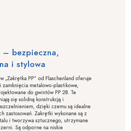
 – bezpieczna,
na i stylowa
w „Zakrętka PP” od Flaschenland oferuje
ci zamknięcia metalowo-plastikowe,
rojektowane do gwintów PP 28. Te
iają się solidną konstrukcją i
szczelnieniem, dzięki czemu są idealne
h zastosowań. Zakrętki wykonane są z
talu i tworzywa sztucznego, utrzymane
czerni. Są odporne na niskie