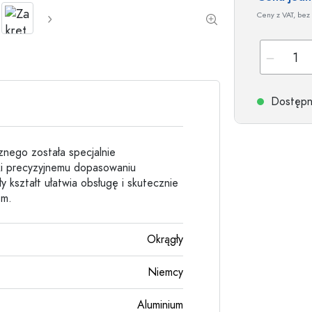
Butelki kamionkowe
Ceny z VAT, bez 
Butelki aluminiowe
Dostępne
znego została specjalnie
ki precyzyjnemu dopasowaniu
 kształt ułatwia obsługę i skutecznie
em.
Okrągły
Niemcy
Aluminium