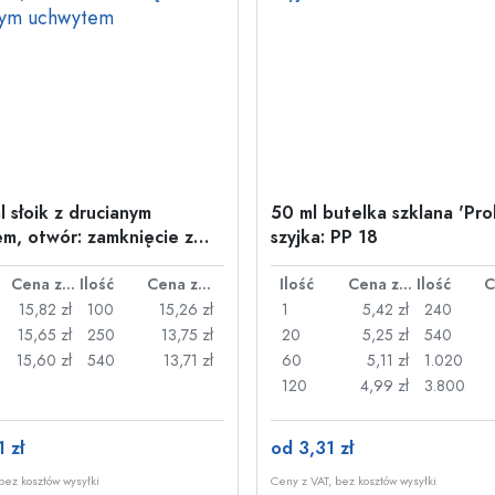
l słoik z drucianym
50 ml butelka szklana 'Pro
m, otwór: zamknięcie z
szyjka: PP 18
nym uchwytem
Cena za sztukę
Ilość
Cena za sztukę
Ilość
Cena za sztukę
Ilość
15,82 zł
100
15,26 zł
1
5,42 zł
240
15,65 zł
250
13,75 zł
20
5,25 zł
540
15,60 zł
540
13,71 zł
60
5,11 zł
1.020
120
4,99 zł
3.800
 zł
od 3,31 zł
bez kosztów wysyłki
Ceny z VAT, bez kosztów wysyłki