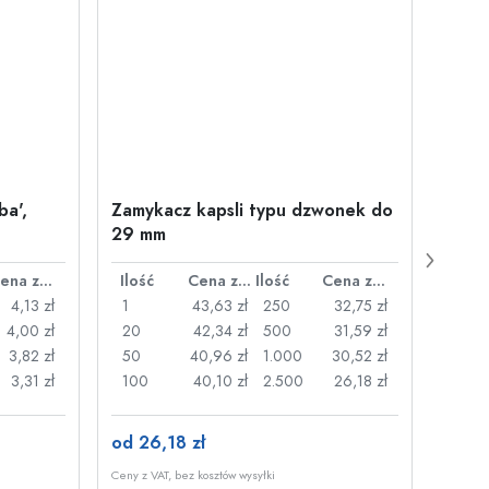
ba',
Zamykacz kapsli typu dzwonek do
500 m
29 mm
Juice
plast
Cena za sztukę
Ilość
Cena za sztukę
Ilość
Cena za sztukę
Ilość
4,13 zł
1
43,63 zł
250
32,75 zł
1
4,00 zł
20
42,34 zł
500
31,59 zł
24
3,82 zł
50
40,96 zł
1.000
30,52 zł
72
3,31 zł
100
40,10 zł
2.500
26,18 zł
120
od 26,18 zł
od 3,
Ceny z VAT, bez kosztów wysyłki
Ceny z V