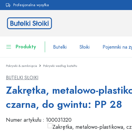
Profesjonalna wysyłka
 wyszukiwania
Przejdź do głównej nawigacji
Produkty
Butelki
Słoiki
Pojemniki na 
Pokrywki & zamknięcia
Pokrywki według kształtu
Butelki
Do kategorii Butelki
BUTELKI SŁOIKI
Słoiki
Butelki według marki
Zakrętka, metalowo-plastik
Butelki WECK
Pojemniki na żywność
czarna, do gwintu: PP 28
Naczynia
Butelki według funkcji
Numer artykułu :
100031320
Butelki z pipetą
Opakowania kosmetyczne
Butelki z klipsem