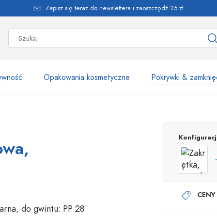
Zapisz się teraz do newslettera i zaoszczędź 25 zł
żywność
Opakowania kosmetyczne
Pokrywki & zamknię
Ponad 2500 produk
Konfigurac
owa,
Butelki Estal
CENY 
Butelki z dozownikiem
Dozowniki airless
Butelki ze spryskiwaczem
Butelki roll-on