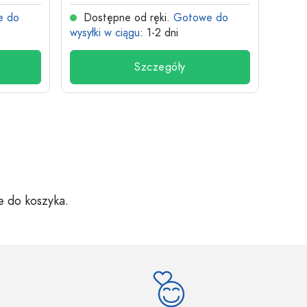
e do
Dostępne od ręki.
Gotowe do
Dos
wysyłki w ciągu
: 1-2 dni
wysyłk
Szczegóły
e do koszyka.