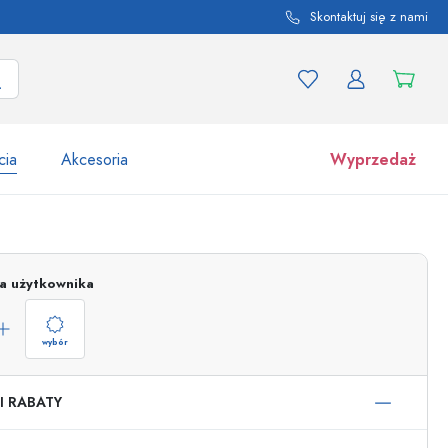
Skontaktuj się z nami
cia
Akcesoria
Wyprzedaż
tów i odmian produktu
Słoiki
Odkryj teraz
ja użytkownika
Kupuj teraz
wybór
I RABATY