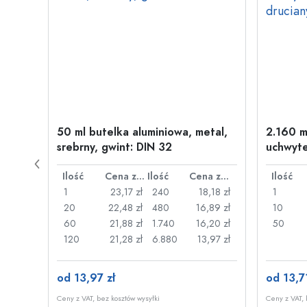
w
50 ml butelka aluminiowa, metal,
2.160 m
wint:
srebrny, gwint: DIN 32
uchwyte
drucia
Cena za sztukę
Ilość
Cena za sztukę
Ilość
Cena za sztukę
Ilość
,87 zł
1
23,17 zł
240
18,18 zł
1
,70 zł
20
22,48 zł
480
16,89 zł
10
,57 zł
60
21,88 zł
1.740
16,20 zł
50
09 zł
120
21,28 zł
6.880
13,97 zł
od 13,97 zł
od 13,71
Ceny z VAT, bez kosztów wysyłki
Ceny z VAT, 