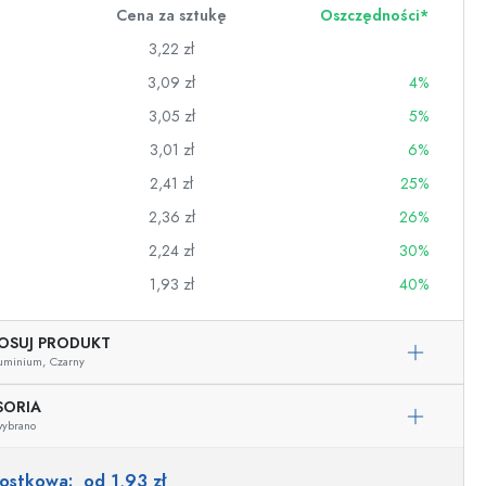
Cena za sztukę
Oszczędności*
3,22 zł
3,09 zł
4%
3,05 zł
5%
3,01 zł
6%
2,41 zł
25%
2,36 zł
26%
2,24 zł
30%
1,93 zł
40%
OSUJ PRODUKT
wino
uminium,
Czarny
SORIA
wybrano
nostkowa:
od 1,93 zł