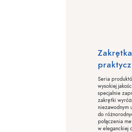
Zakrętka
praktycz
Seria produktó
wysokiej jakoś
specjalnie zap
zakrętki wyróżn
niezawodnym u
do różnorodnyc
połączenia me
w eleganckiej 