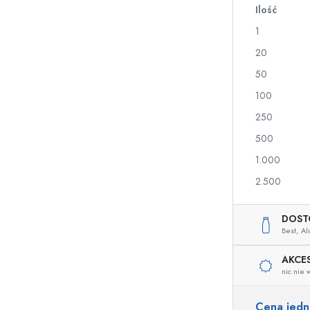
Ilość
a
1
Butelki na nalewki i likiery
Butelki z nadrukiem
20
Butelki na soki
Butelki na gin
50
Flakony na perfumy
Butelki świąteczne
100
Butelki na lakiery do paznokci
Walentynki
Małe buteleczki
Butelki ozdobne
250
Butelki do wyciskania
500
Butelki na przetwory
1.000
2.500
Butelki o specjalnych kształtach
Butelki cylinder
DOST
Butelki pękate
Gąsiory i balony na 
Best,
Al
Piersiówki
Butelki z szeroką szyjką
AKCE
nic nie 
Cena jed