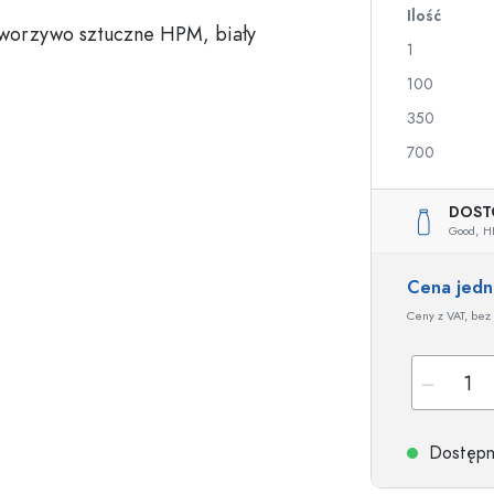
Ilość
a
1
Butelki na nalewki i likiery
Butelki z nadrukiem
100
Butelki na soki
Butelki na gin
350
Flakony na perfumy
Butelki świąteczne
700
Butelki na lakiery do paznokci
Walentynki
Małe buteleczki
Butelki ozdobne
Butelki do wyciskania
DOST
Good,
H
Butelki na przetwory
Cena jed
Ceny z VAT, bez 
Butelki o specjalnych kształtach
Butelki cylinder
Butelki pękate
Gąsiory i balony na 
Piersiówki
Butelki z szeroką szyjką
Dostępne