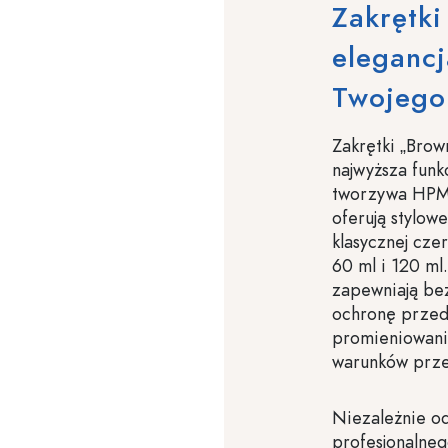
Zakrętki
elegancj
Twojego
Zakrętki „Brow
najwyższa fun
tworzywa HPM l
oferują stylowe
klasycznej cze
60 ml i 120 ml
zapewniają be
ochronę przed
promieniowani
warunków prz
Niezależnie o
profesjonalneg