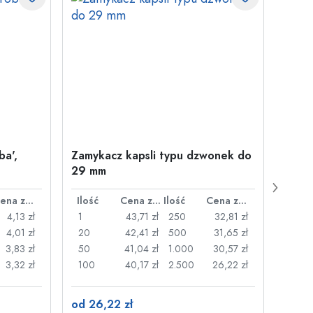
ba',
Zamykacz kapsli typu dzwonek do
500 m
29 mm
Juice
plast
Cena za sztukę
Ilość
Cena za sztukę
Ilość
Cena za sztukę
Ilość
4,13 zł
1
43,71 zł
250
32,81 zł
1
4,01 zł
20
42,41 zł
500
31,65 zł
24
3,83 zł
50
41,04 zł
1.000
30,57 zł
72
3,32 zł
100
40,17 zł
2.500
26,22 zł
120
od 26,22 zł
od 3,