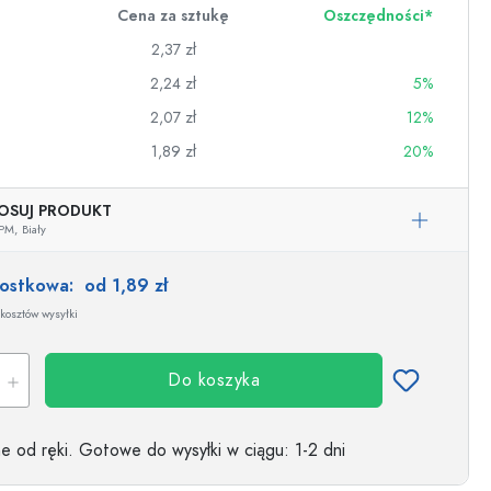
Cena za sztukę
Oszczędności*
2,37 zł
2,24 zł
5%
2,07 zł
12%
1,89 zł
20%
OSUJ PRODUKT
PM,
Biały
nostkowa:
od 1,89 zł
kosztów wysyłki
wino
Do koszyka
 od ręki.
Gotowe do wysyłki w ciągu
: 1-2 dni