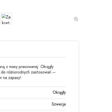
Butelki kamionkowe
Butelki aluminiowe
naną z masy prasowanej. Okrągły
y do różnorodnych zastosowań –
w na zapasy!
Okrągły
Szwecja