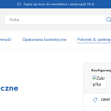
Zapisz się teraz do newslettera i zaoszczędź 25 zł
żywność
Opakowania kosmetyczne
Pokrywki & zamknię
Ponad 2500 produk
Konfigurac
Butelki Estal
uczne
CENY 
Butelki z dozownikiem
Dozowniki airless
Butelki ze spryskiwaczem
Butelki roll-on