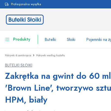
Profesjonalna wysyłka
 wyszukiwania
Przejdź do głównej nawigacji
Produkty
Butelki
Słoiki
Pojemniki na 
Pokrywki & zamknięcia
Pokrywki według kształtu
Butelki
Do kategorii Butelki
BUTELKI SŁOIKI
Słoiki
Butelki według marki
Zakrętka na gwint do 60 ml
Butelki WECK
Pojemniki na żywność
'Brown Line', tworzywo szt
Naczynia
Butelki według funkcji
HPM, biały
Butelki z pipetą
Opakowania kosmetyczne
Butelki z klipsem