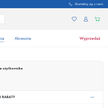
Skontaktuj się z nami
cia
Akcesoria
Wyprzedaż
tów i odmian produktu
Słoiki
Odkryj teraz
ja użytkownika
Kupuj teraz
I RABATY