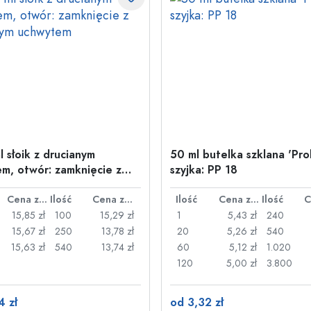
l słoik z drucianym
50 ml butelka szklana 'Pro
m, otwór: zamknięcie z
szyjka: PP 18
nym uchwytem
Cena za sztukę
Ilość
Cena za sztukę
Ilość
Cena za sztukę
Ilość
15,85 zł
100
15,29 zł
1
5,43 zł
240
15,67 zł
250
13,78 zł
20
5,26 zł
540
15,63 zł
540
13,74 zł
60
5,12 zł
1.020
120
5,00 zł
3.800
4 zł
od 3,32 zł