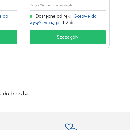
Ceny z VAT, bez kosztów wysyłki
Ceny z V
e do
Dostępne od ręki.
Gotowe do
Dos
wysyłki w ciągu
: 1-2 dni
wysyłk
Szczegóły
e do koszyka.