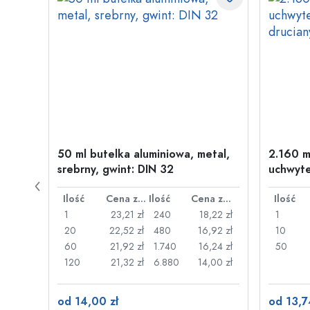
w
50 ml butelka aluminiowa, metal,
2.160 m
wint:
srebrny, gwint: DIN 32
uchwyte
drucia
Cena za sztukę
Ilość
Cena za sztukę
Ilość
Cena za sztukę
Ilość
,87 zł
1
23,21 zł
240
18,22 zł
1
,70 zł
20
22,52 zł
480
16,92 zł
10
,58 zł
60
21,92 zł
1.740
16,24 zł
50
,10 zł
120
21,32 zł
6.880
14,00 zł
od 14,00 zł
od 13,7