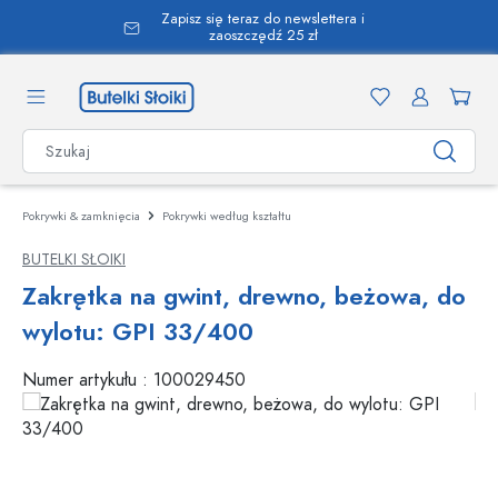
Zapisz się teraz do newslettera i
wnej zawartości
zaoszczędź 25 zł
Pokrywki & zamknięcia
Pokrywki według kształtu
BUTELKI SŁOIKI
Zakrętka na gwint, drewno, beżowa, do
wylotu: GPI 33/400
Numer artykułu :
100029450