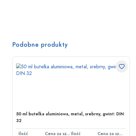
Podobne produkty
50 ml butelka aluminiowa, metal, srebrny, gwint: DIN
32
za sztukę
Ilość
Cena za sztukę
Ilość
Cena za sztukę