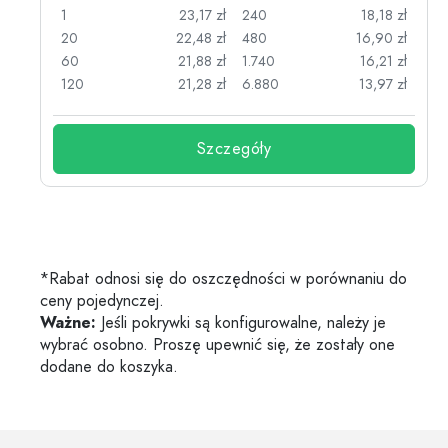
zł
1
23,17 zł
240
18,18 zł
zł
20
22,48 zł
480
16,90 zł
zł
60
21,88 zł
1.740
16,21 zł
zł
120
21,28 zł
6.880
13,97 zł
Szczegóły
*Rabat odnosi się do oszczędności w porównaniu do
ceny pojedynczej.
Ważne:
Jeśli pokrywki są konfigurowalne, należy je
wybrać osobno. Proszę upewnić się, że zostały one
dodane do koszyka.