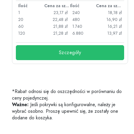
za sztukę
Ilość
Cena za sztukę
Ilość
Cena za sztukę
zł
1
23,17 zł
240
18,18 zł
zł
20
22,48 zł
480
16,90 zł
zł
60
21,88 zł
1.740
16,21 zł
zł
120
21,28 zł
6.880
13,97 zł
Szczegóły
*Rabat odnosi się do oszczędności w porównaniu do
ceny pojedynczej.
Ważne:
Jeśli pokrywki są konfigurowalne, należy je
wybrać osobno. Proszę upewnić się, że zostały one
dodane do koszyka.