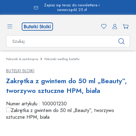
Zapisz się teraz do newslettera i
wnej zawartości
zaoszczędź 25 zł
Pokrywki & zamknięcia
Pokrywki według kształtu
BUTELKI SŁOIKI
Zakrętka z gwintem do 50 ml „Beauty”,
tworzywo sztuczne HPM, biała
Numer artykułu :
100001230