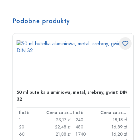
Podobne produkty
50 ml butelka aluminiowa, metal, srebrny, gwint: DIN
32
za sztukę
Ilość
Cena za sztukę
Ilość
Cena za sztukę
zł
1
23,17 zł
240
18,18 zł
zł
20
22,48 zł
480
16,89 zł
zł
60
21,88 zł
1.740
16,20 zł