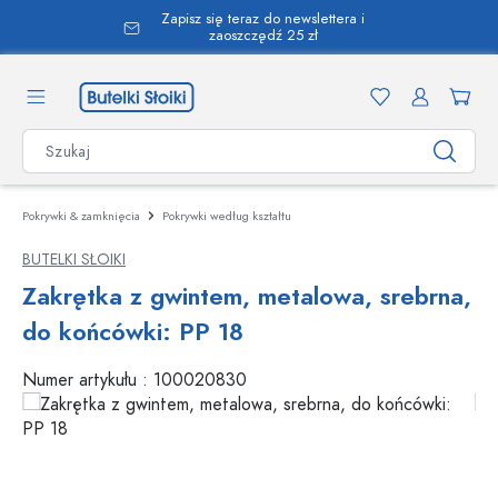
Zapisz się teraz do newslettera i
wnej zawartości
zaoszczędź 25 zł
Pokrywki & zamknięcia
Pokrywki według kształtu
BUTELKI SŁOIKI
Zakrętka z gwintem, metalowa, srebrna,
do końcówki: PP 18
Numer artykułu :
100020830