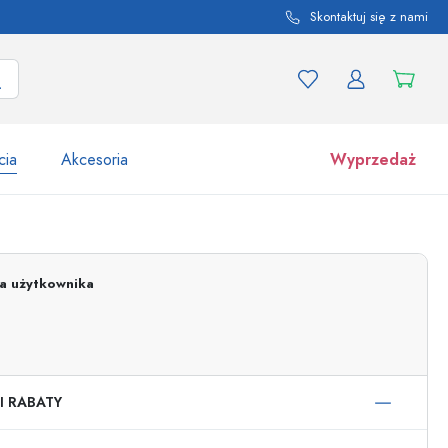
Skontaktuj się z nami
cia
Akcesoria
Wyprzedaż
tów i odmian produktu
Słoiki
Odkryj teraz
ja użytkownika
Kupuj teraz
I RABATY