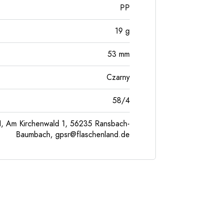
PP
19
g
53
mm
Czarny
58/4
, Am Kirchenwald 1, 56235 Ransbach-
Baumbach,
gpsr@flaschenland.de