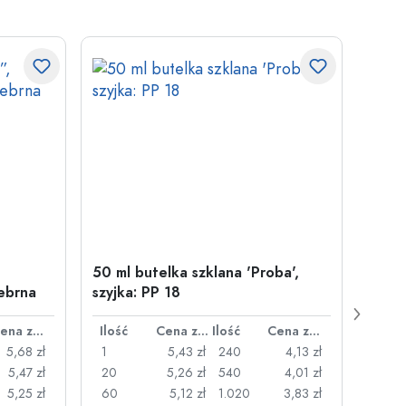
50 ml butelka szklana 'Proba',
Zamy
ebrna
szyjka: PP 18
29 m
Cena za sztukę
Ilość
Cena za sztukę
Ilość
Cena za sztukę
Ilość
5,68 zł
1
5,43 zł
240
4,13 zł
1
5,47 zł
20
5,26 zł
540
4,01 zł
20
5,25 zł
60
5,12 zł
1.020
3,83 zł
50