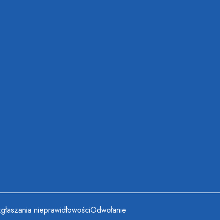
głaszania nieprawidłowości
Odwołanie