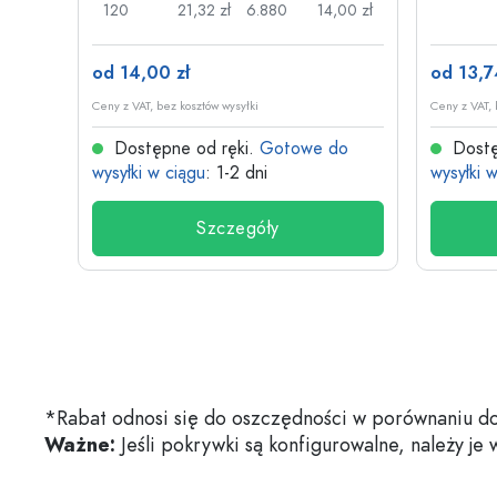
,13 zł
120
21,32 zł
6.880
14,00 zł
od 14,00 zł
od 13,7
Ceny z VAT, bez kosztów wysyłki
Ceny z VAT, 
do
Dostępne od ręki.
Gotowe do
Dostę
wysyłki w ciągu
: 1-2 dni
wysyłki 
Szczegóły
*Rabat odnosi się do oszczędności w porównaniu do
Ważne:
Jeśli pokrywki są konfigurowalne, należy je