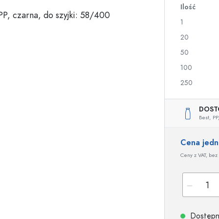
Ilość
a
1
Butelki na nalewki i likiery
Butelki z nadrukiem
20
Butelki na soki
Butelki na gin
50
Flakony na perfumy
Butelki świąteczne
100
Butelki na lakiery do paznokci
Walentynki
Małe buteleczki
Butelki ozdobne
250
Butelki do wyciskania
Butelki na przetwory
DOST
Best,
PP
Cena jed
Butelki o specjalnych kształtach
Butelki cylinder
Ceny z VAT, bez 
Butelki pękate
Gąsiory i balony na 
Piersiówki
Butelki z szeroką szyjką
Dostępne