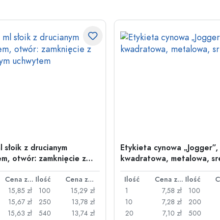
l słoik z drucianym
Etykieta cynowa „Jogger”,
m, otwór: zamknięcie z
kwadratowa, metalowa, sr
nym uchwytem
Cena za sztukę
Ilość
Cena za sztukę
Ilość
Cena za sztukę
Ilość
15,85 zł
100
15,29 zł
1
7,58 zł
100
15,67 zł
250
13,78 zł
10
7,28 zł
200
15,63 zł
540
13,74 zł
20
7,10 zł
500