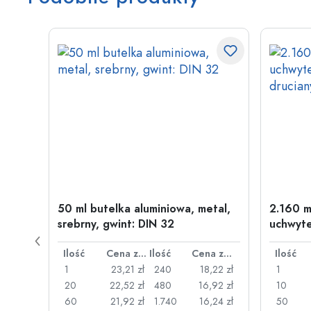
50 ml butelka aluminiowa, metal,
2.160 m
srebrny, gwint: DIN 32
uchwyte
drucia
Cena za sztukę
Ilość
Cena za sztukę
Ilość
Cena za sztukę
Ilość
26 zł
1
23,21 zł
240
18,22 zł
1
,22 zł
20
22,52 zł
480
16,92 zł
10
,17 zł
60
21,92 zł
1.740
16,24 zł
50