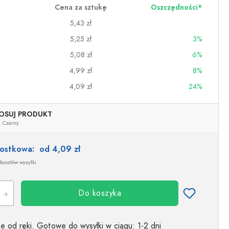
Cena za sztukę
Oszczędności*
5,43 zł
5,25 zł
3%
5,08 zł
6%
4,99 zł
8%
4,09 zł
24%
OSUJ PRODUKT
,
Czarny
nostkowa:
od 4,09 zł
kosztów wysyłki
wino
Do koszyka
 od ręki.
Gotowe do wysyłki w ciągu
: 1-2 dni