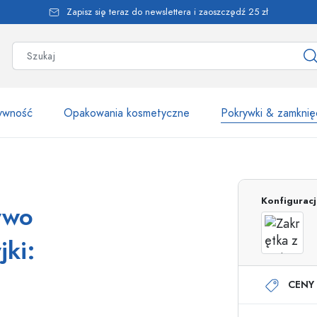
Zapisz się teraz do newslettera i zaoszczędź 25 zł
żywność
Opakowania kosmetyczne
Pokrywki & zamknię
Ponad 2500 produk
Konfigurac
ywo
Butelki Estal
jki:
CENY 
Butelki z dozownikiem
Dozowniki airless
Butelki ze spryskiwaczem
Butelki roll-on