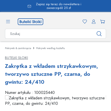
Zapisz się teraz do newslettera i
wnej zawartości
zaoszczędź 25 zł
Pokrywki & zamknięcia
Pokrywki według kształtu
BUTELKI SŁOIKI
Zakrętka z wkładem strzykawkowym,
tworzywo sztuczne PP, czarna, do
gwintu: 24/410
Numer artykułu :
100025440