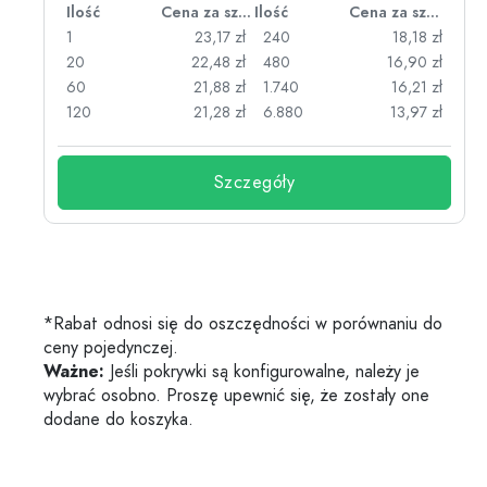
za sztukę
Ilość
Cena za sztukę
Ilość
Cena za sztukę
zł
1
23,17 zł
240
18,18 zł
zł
20
22,48 zł
480
16,90 zł
zł
60
21,88 zł
1.740
16,21 zł
zł
120
21,28 zł
6.880
13,97 zł
Szczegóły
*Rabat odnosi się do oszczędności w porównaniu do
ceny pojedynczej.
Ważne:
Jeśli pokrywki są konfigurowalne, należy je
wybrać osobno. Proszę upewnić się, że zostały one
dodane do koszyka.