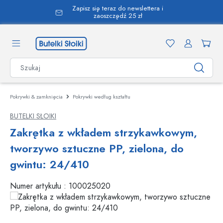
Zapisz się teraz do newslettera i
wnej zawartości
zaoszczędź 25 zł
Pokrywki & zamknięcia
Pokrywki według kształtu
BUTELKI SŁOIKI
Zakrętka z wkładem strzykawkowym,
tworzywo sztuczne PP, zielona, do
gwintu: 24/410
Numer artykułu :
100025020