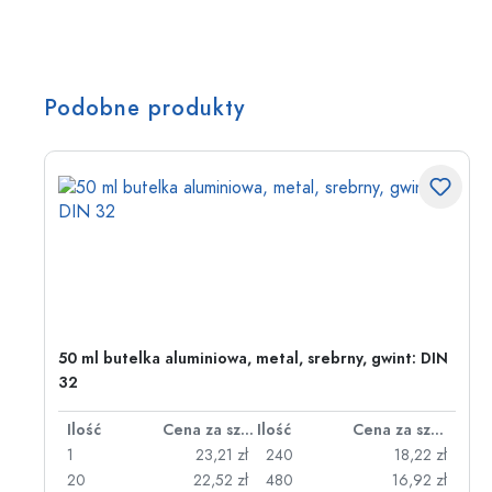
Podobne produkty
50 ml butelka aluminiowa, metal, srebrny, gwint: DIN
32
za sztukę
Ilość
Cena za sztukę
Ilość
Cena za sztukę
zł
1
23,21 zł
240
18,22 zł
zł
20
22,52 zł
480
16,92 zł