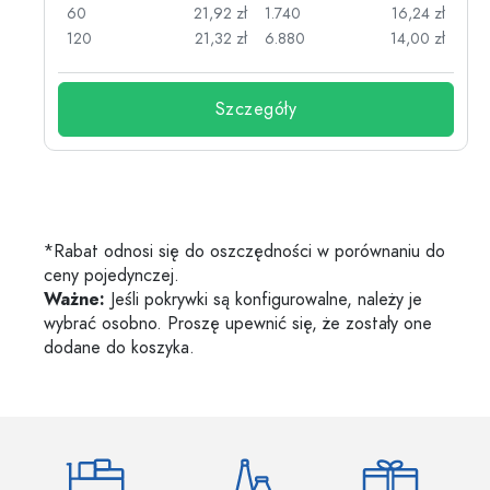
zł
60
21,92 zł
1.740
16,24 zł
zł
120
21,32 zł
6.880
14,00 zł
Szczegóły
*Rabat odnosi się do oszczędności w porównaniu do
ceny pojedynczej.
Ważne:
Jeśli pokrywki są konfigurowalne, należy je
wybrać osobno. Proszę upewnić się, że zostały one
dodane do koszyka.