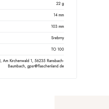
22
g
14
mm
103
mm
Srebrny
TO 100
, Am Kirchenwald 1, 56235 Ransbach-
Baumbach,
gpsr@flaschenland.de