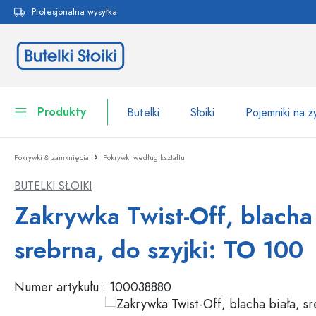
Profesjonalna wysyłka
 wyszukiwania
Przejdź do głównej nawigacji
Produkty
Butelki
Słoiki
Pojemniki na 
Pokrywki & zamknięcia
Pokrywki według kształtu
Butelki
Do kategorii Butelki
BUTELKI SŁOIKI
Słoiki
Butelki według marki
Zakrywka Twist-Off, blacha 
Butelki WECK
Pojemniki na żywność
srebrna, do szyjki: TO 100
Naczynia
Butelki według funkcji
Numer artykułu :
100038880
Butelki z pipetą
Opakowania kosmetyczne
Butelki z klipsem