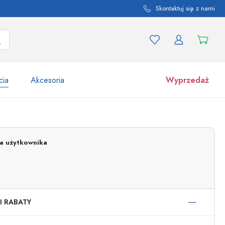
Skontaktuj się z nami
cia
Akcesoria
Wyprzedaż
tów i odmian produktu
Słoiki
Odkryj teraz
ja użytkownika
Kupuj teraz
I RABATY