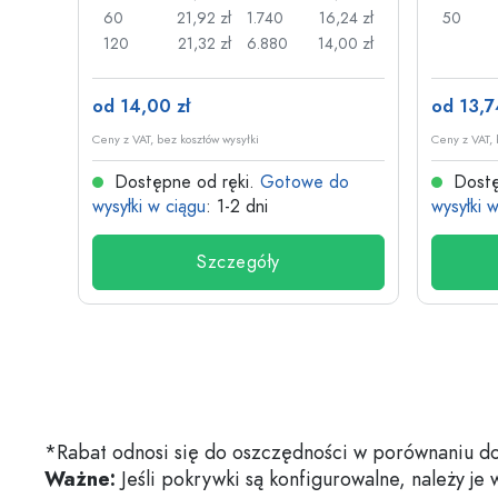
,17 zł
60
21,92 zł
1.740
16,24 zł
50
,13 zł
120
21,32 zł
6.880
14,00 zł
od 14,00 zł
od 13,7
Ceny z VAT, bez kosztów wysyłki
Ceny z VAT, 
do
Dostępne od ręki.
Gotowe do
Dostę
wysyłki w ciągu
: 1-2 dni
wysyłki 
Szczegóły
*Rabat odnosi się do oszczędności w porównaniu do
Ważne:
Jeśli pokrywki są konfigurowalne, należy je