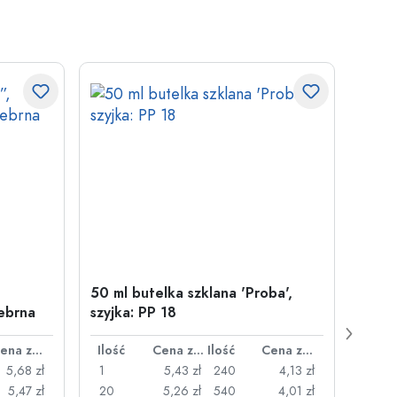
50 ml butelka szklana 'Proba',
Zamy
ebrna
szyjka: PP 18
29 m
Cena za sztukę
Ilość
Cena za sztukę
Ilość
Cena za sztukę
Ilość
5,68 zł
1
5,43 zł
240
4,13 zł
1
5,47 zł
20
5,26 zł
540
4,01 zł
20