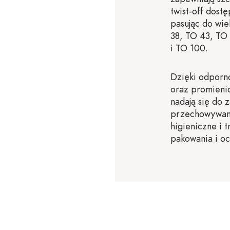
twist-off dost
pasując do wie
38, TO 43, TO
i TO 100.
Dzięki odporno
oraz promienio
nadają się do 
przechowywani
higieniczne i 
pakowania i o