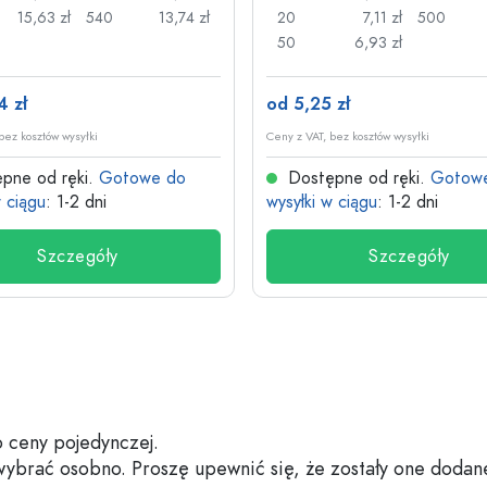
15,63 zł
540
13,74 zł
20
7,11 zł
500
50
6,93 zł
4 zł
od 5,25 zł
bez kosztów wysyłki
Ceny z VAT, bez kosztów wysyłki
pne od ręki.
Gotowe do
Dostępne od ręki.
Gotow
w ciągu
: 1-2 dni
wysyłki w ciągu
: 1-2 dni
Szczegóły
Szczegóły
 ceny pojedynczej.
 wybrać osobno. Proszę upewnić się, że zostały one dodan