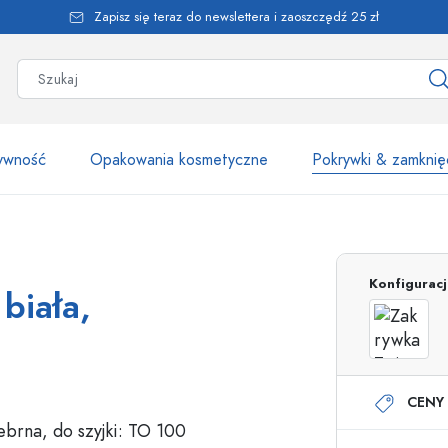
Zapisz się teraz do newslettera i zaoszczędź 25 zł
żywność
Opakowania kosmetyczne
Pokrywki & zamknię
Ponad 2500 produk
Konfigurac
biała,
Butelki Estal
CENY 
Butelki z dozownikiem
Dozowniki airless
Butelki ze spryskiwaczem
Butelki roll-on