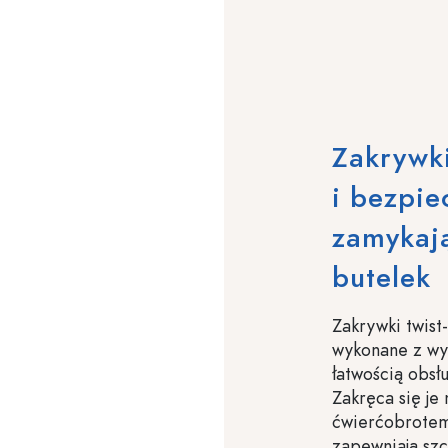
Zakrywki
i bezpie
zamykają
butelek
Zakrywki twist
wykonane z wyt
łatwością obsł
Zakręca się je 
ćwierćobrotem,
zapewniają szc