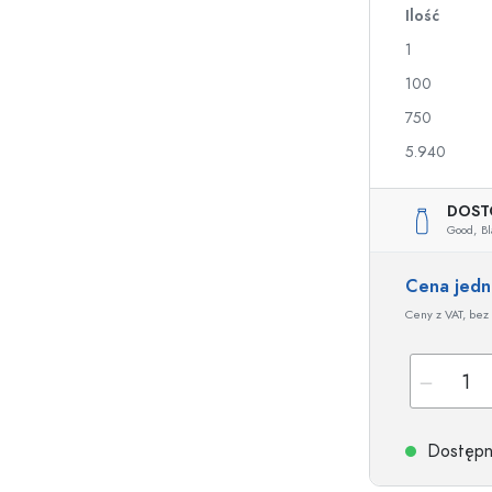
Ilość
a
1
Butelki na nalewki i likiery
Butelki z nadrukiem
100
Butelki na soki
Butelki na gin
750
Flakony na perfumy
Butelki świąteczne
5.940
Butelki na lakiery do paznokci
Walentynki
Małe buteleczki
Butelki ozdobne
Butelki do wyciskania
DOST
Good,
Bl
Butelki na przetwory
Cena jed
Ceny z VAT, bez 
Butelki o specjalnych kształtach
Butelki cylinder
Butelki pękate
Gąsiory i balony na 
Piersiówki
Butelki z szeroką szyjką
Dostępne