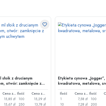
l słoik z drucianym
Etykieta cynowa „Jogger”,
m, otwór: zamknięcie z
kwadratowa, metalowa, sr
nym uchwytem
Cena za sztukę
Ilość
Cena za sztukę
Ilość
Cena za sztukę
Ilość
15,85 zł
100
15,29 zł
1
7,58 zł
100
15,67 zł
250
13,78 zł
10
7,28 zł
200