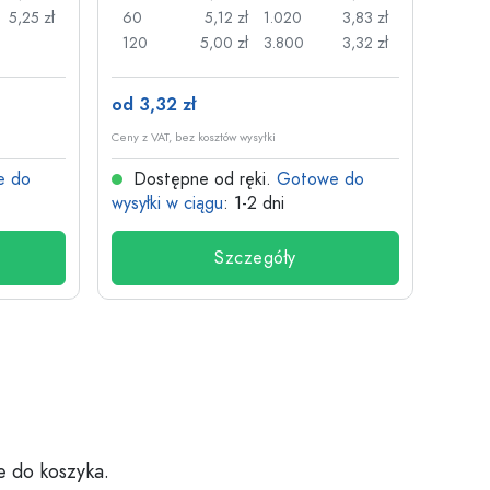
5,25 zł
60
5,12 zł
1.020
3,83 zł
50
120
5,00 zł
3.800
3,32 zł
100
od 3,32 zł
od 26
Ceny z VAT, bez kosztów wysyłki
Ceny z V
e do
Dostępne od ręki.
Gotowe do
Dos
wysyłki w ciągu
: 1-2 dni
wysyłk
Szczegóły
e do koszyka.