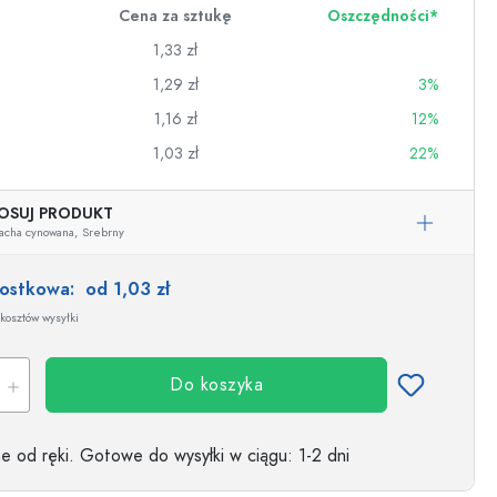
Cena za sztukę
Oszczędności*
1,33 zł
1,29 zł
3%
1,16 zł
12%
1,03 zł
22%
OSUJ PRODUKT
acha cynowana,
Srebrny
nostkowa:
od 1,03 zł
kosztów wysyłki
wino
Do koszyka
 od ręki.
Gotowe do wysyłki w ciągu
: 1-2 dni