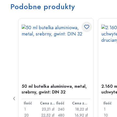
Podobne produkty
50 ml butelka aluminiowa, metal,
2.160 m
srebrny, gwint: DIN 32
uchwyte
drucia
Cena za sztukę
Ilość
Cena za sztukę
Ilość
Cena za sztukę
Ilość
26 zł
1
23,21 zł
240
18,22 zł
1
,22 zł
20
22,52 zł
480
16,92 zł
10