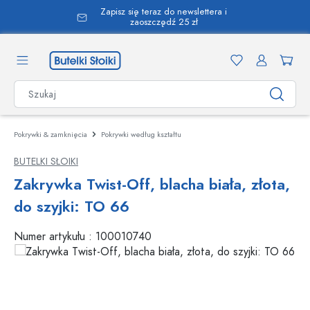
Zapisz się teraz do newslettera i
wnej zawartości
zaoszczędź 25 zł
Pokrywki & zamknięcia
Pokrywki według kształtu
BUTELKI SŁOIKI
Zakrywka Twist-Off, blacha biała, złota,
do szyjki: TO 66
Numer artykułu :
100010740