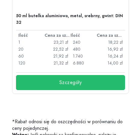
50 ml butelka aluminiowa, metal, srebrny, gwint: DIN
32
za sztukę
Ilość
Cena za sztukę
Ilość
Cena za sztukę
zł
1
23,21 zł
240
18,22 zł
zł
20
22,52 zł
480
16,92 zł
zł
60
21,92 zł
1.740
16,24 zł
zł
120
21,32 zł
6.880
14,00 zł
Szczegóły
*Rabat odnosi się do oszczędności w porównaniu do
ceny pojedynczej.