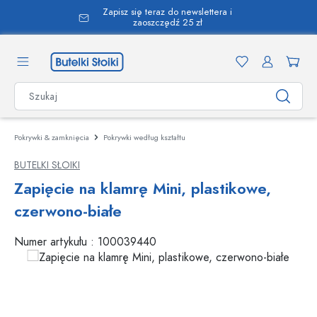
Zapisz się teraz do newslettera i
wnej zawartości
zaoszczędź 25 zł
Pokrywki & zamknięcia
Pokrywki według kształtu
BUTELKI SŁOIKI
Zapięcie na klamrę Mini, plastikowe,
czerwono-białe
Numer artykułu :
100039440