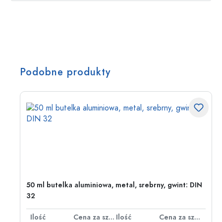
Podobne produkty
50 ml butelka aluminiowa, metal, srebrny, gwint: DIN
32
za sztukę
Ilość
Cena za sztukę
Ilość
Cena za sztukę