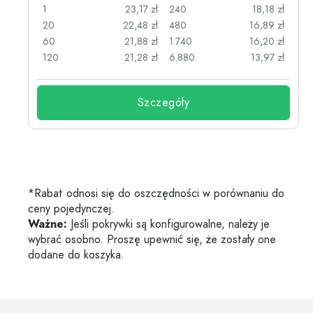
zł
1
23,17 zł
240
18,18 zł
zł
20
22,48 zł
480
16,89 zł
zł
60
21,88 zł
1.740
16,20 zł
zł
120
21,28 zł
6.880
13,97 zł
Szczegóły
*Rabat odnosi się do oszczędności w porównaniu do
ceny pojedynczej.
Ważne:
Jeśli pokrywki są konfigurowalne, należy je
wybrać osobno. Proszę upewnić się, że zostały one
dodane do koszyka.